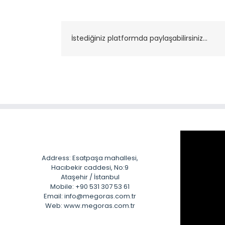
İstediğiniz platformda paylaşabilirsiniz...
Address: Esatpaşa mahallesi,
Hacıbekir caddesi, No:9
Ataşehir / İstanbul
Mobile: +90 531 307 53 61
Email: info@megoras.com.tr
Web: www.megoras.com.tr