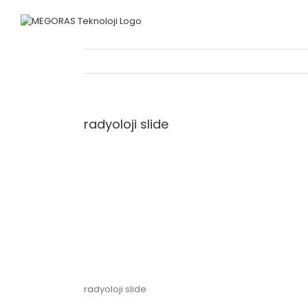
Skip
to
content
radyoloji slide
radyoloji slide