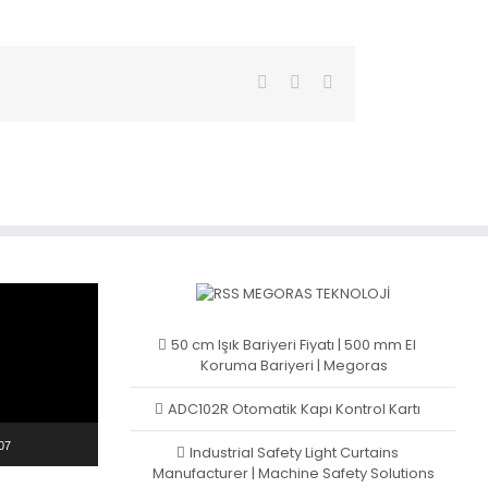
Facebook
Twitter
LinkedIn
MEGORAS TEKNOLOJI
50 cm Işık Bariyeri Fiyatı | 500 mm El
Koruma Bariyeri | Megoras
ADC102R Otomatik Kapı Kontrol Kartı
07
Industrial Safety Light Curtains
Manufacturer | Machine Safety Solutions