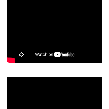
Video
oynatıcı