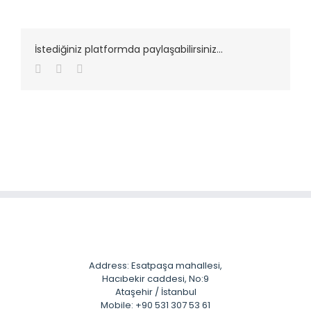
İstediğiniz platformda paylaşabilirsiniz...
Facebook
Twitter
LinkedIn
Address: Esatpaşa mahallesi,
Hacıbekir caddesi, No:9
Ataşehir / İstanbul
Mobile: +90 531 307 53 61