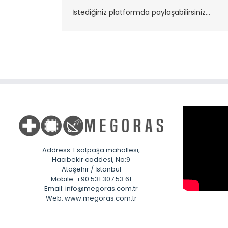
İstediğiniz platformda paylaşabilirsiniz...
Address: Esatpaşa mahallesi,
Hacıbekir caddesi, No:9
Ataşehir / İstanbul
Mobile: +90 531 307 53 61
Email: info@megoras.com.tr
Web: www.megoras.com.tr