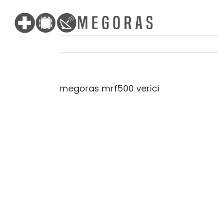
Skip
to
content
megoras mrf500 verici