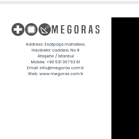
Address: Esatpaşa mahallesi,
Hacıbekir caddesi, No:9
Ataşehir / İstanbul
Mobile: +90 531 307 53 61
Email: info@megoras.com.tr
Web: www.megoras.com.tr