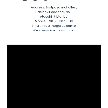
Address: Esatpaşa mahallesi,
Hacıbekir caddesi, No:9
Ataşehir / İstanbul
Mobile: +90 531 307 53 61
Email: info@megoras.com.tr
Web: www.megoras.com.tr