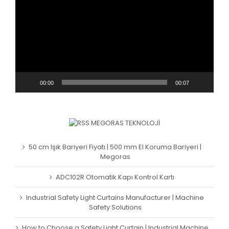
00:00
00:07
MEGORAS TEKNOLOJI
50 cm Işık Bariyeri Fiyatı | 500 mm El Koruma Bariyeri |
Megoras
ADC102R Otomatik Kapı Kontrol Kartı
Industrial Safety Light Curtains Manufacturer | Machine
Safety Solutions
How to Choose a Safety Light Curtain | Industrial Machine