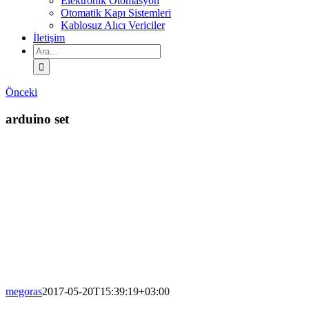
Elektronik Otomasyon
Otomatik Kapı Sistemleri
Kablosuz Alıcı Vericiler
İletişim
Ara:
Önceki
arduino set
megoras
2017-05-20T15:39:19+03:00