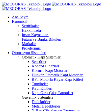
Skip
to
content
Ana Sayfa
Kurumsal
Sertifikalar
Hakkımızda
İnsan Kaynakları
Fatura ve Banka Bilgileri
Markalar
Projelerimiz
Otomasyon Sistemleri
Otomatik Kapı Sistemleri
Sensörler
Kontrol Cihazları
Kormas Kapı Motorları
Dunker Otomatik Kapı Motorları
BFT Motorlu Kayar Kapı Kitleri
Turnikeler
Kapı Kilitleri
Kapı Giriş Çıkış Butonları
Güvenlik Sistemleri
Dedektörler
Metal Dedektörler
X Ray Cihazları ve Tarayıcılar