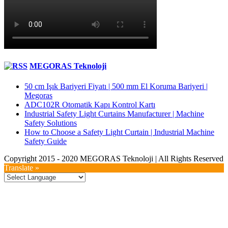
MEGORAS Teknoloji
50 cm Işık Bariyeri Fiyatı | 500 mm El Koruma Bariyeri |
Megoras
ADC102R Otomatik Kapı Kontrol Kartı
Industrial Safety Light Curtains Manufacturer | Machine
Safety Solutions
How to Choose a Safety Light Curtain | Industrial Machine
Safety Guide
Copyright 2015 - 2020 MEGORAS Teknoloji | All Rights Reserved
YouTube
Twitter
LinkedIn
Facebook
Toggle
Translate »
Sliding
Bar
Area
Go
to
Top