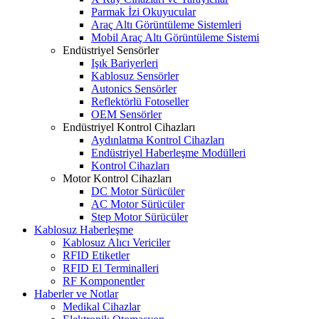
Parmak İzi Okuyucular
Araç Altı Görüntüleme Sistemleri
Mobil Araç Altı Görüntüleme Sistemi
Endüstriyel Sensörler
Işık Bariyerleri
Kablosuz Sensörler
Autonics Sensörler
Reflektörlü Fotoseller
OEM Sensörler
Endüstriyel Kontrol Cihazları
Aydınlatma Kontrol Cihazları
Endüstriyel Haberleşme Modülleri
Kontrol Cihazları
Motor Kontrol Cihazları
DC Motor Sürücüler
AC Motor Sürücüler
Step Motor Sürücüler
Kablosuz Haberleşme
Kablosuz Alıcı Vericiler
RFID Etiketler
RFID El Terminalleri
RF Komponentler
Haberler ve Notlar
Medikal Cihazlar