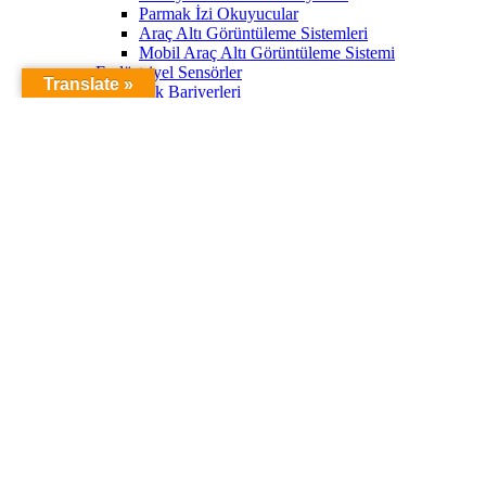
Parmak İzi Okuyucular
Araç Altı Görüntüleme Sistemleri
Mobil Araç Altı Görüntüleme Sistemi
Endüstriyel Sensörler
Translate »
Işık Bariyerleri
Kablosuz Sensörler
Autonics Sensörler
Reflektörlü Fotoseller
OEM Sensörler
Endüstriyel Kontrol Cihazları
Aydınlatma Kontrol Cihazları
Endüstriyel Haberleşme Modülleri
Kontrol Cihazları
Motor Kontrol Cihazları
DC Motor Sürücüler
AC Motor Sürücüler
Step Motor Sürücüler
Kablosuz Haberleşme
Kablosuz Alıcı Vericiler
RFID Etiketler
RFID El Terminalleri
RF Komponentler
Haberler ve Notlar
Medikal Cihazlar
Elektronik Otomasyon