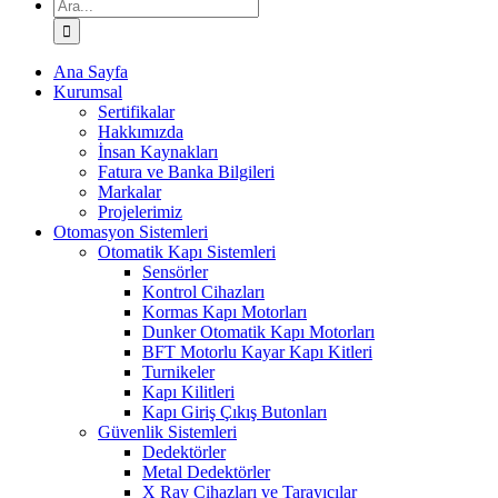
Ara:
Ana Sayfa
Kurumsal
Sertifikalar
Hakkımızda
İnsan Kaynakları
Fatura ve Banka Bilgileri
Markalar
Projelerimiz
Otomasyon Sistemleri
Otomatik Kapı Sistemleri
Sensörler
Kontrol Cihazları
Kormas Kapı Motorları
Dunker Otomatik Kapı Motorları
BFT Motorlu Kayar Kapı Kitleri
Turnikeler
Kapı Kilitleri
Kapı Giriş Çıkış Butonları
Güvenlik Sistemleri
Dedektörler
Metal Dedektörler
X Ray Cihazları ve Tarayıcılar