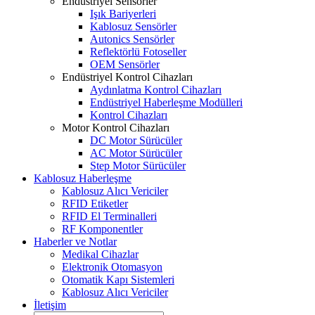
Endüstriyel Sensörler
Işık Bariyerleri
Kablosuz Sensörler
Autonics Sensörler
Reflektörlü Fotoseller
OEM Sensörler
Endüstriyel Kontrol Cihazları
Aydınlatma Kontrol Cihazları
Endüstriyel Haberleşme Modülleri
Kontrol Cihazları
Motor Kontrol Cihazları
DC Motor Sürücüler
AC Motor Sürücüler
Step Motor Sürücüler
Kablosuz Haberleşme
Kablosuz Alıcı Vericiler
RFID Etiketler
RFID El Terminalleri
RF Komponentler
Haberler ve Notlar
Medikal Cihazlar
Elektronik Otomasyon
Otomatik Kapı Sistemleri
Kablosuz Alıcı Vericiler
İletişim