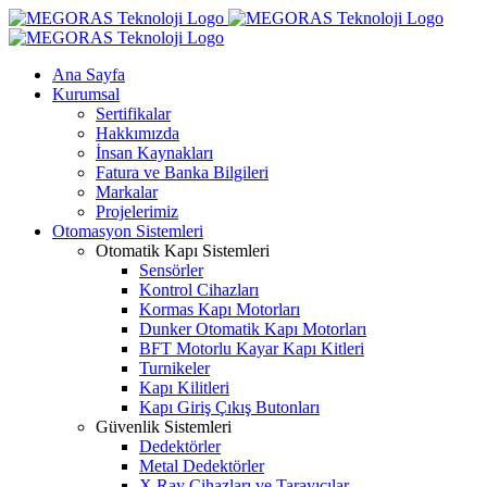
Skip
to
content
Ana Sayfa
Kurumsal
Sertifikalar
Hakkımızda
İnsan Kaynakları
Fatura ve Banka Bilgileri
Markalar
Projelerimiz
Otomasyon Sistemleri
Otomatik Kapı Sistemleri
Sensörler
Kontrol Cihazları
Kormas Kapı Motorları
Dunker Otomatik Kapı Motorları
BFT Motorlu Kayar Kapı Kitleri
Turnikeler
Kapı Kilitleri
Kapı Giriş Çıkış Butonları
Güvenlik Sistemleri
Dedektörler
Metal Dedektörler
X Ray Cihazları ve Tarayıcılar