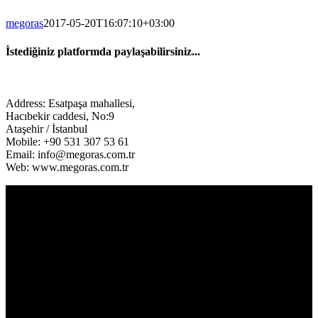
megoras
2017-05-20T16:07:10+03:00
İstediğiniz platformda paylaşabilirsiniz...
Facebook
Twitter
LinkedIn
Address: Esatpaşa mahallesi,
Hacıbekir caddesi, No:9
Ataşehir / İstanbul
Mobile: +90 531 307 53 61
Email: info@megoras.com.tr
Web: www.megoras.com.tr