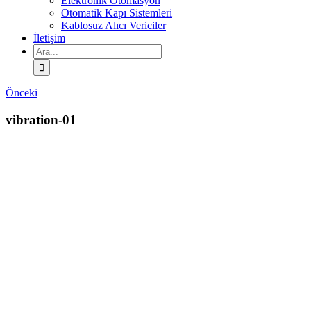
Elektronik Otomasyon
Otomatik Kapı Sistemleri
Kablosuz Alıcı Vericiler
İletişim
Ara:
Önceki
vibration-01