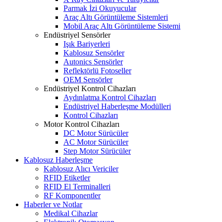
Parmak İzi Okuyucular
Araç Altı Görüntüleme Sistemleri
Mobil Araç Altı Görüntüleme Sistemi
Endüstriyel Sensörler
Işık Bariyerleri
Kablosuz Sensörler
Autonics Sensörler
Reflektörlü Fotoseller
OEM Sensörler
Endüstriyel Kontrol Cihazları
Aydınlatma Kontrol Cihazları
Endüstriyel Haberleşme Modülleri
Kontrol Cihazları
Motor Kontrol Cihazları
DC Motor Sürücüler
AC Motor Sürücüler
Step Motor Sürücüler
Kablosuz Haberleşme
Kablosuz Alıcı Vericiler
RFID Etiketler
RFID El Terminalleri
RF Komponentler
Haberler ve Notlar
Medikal Cihazlar