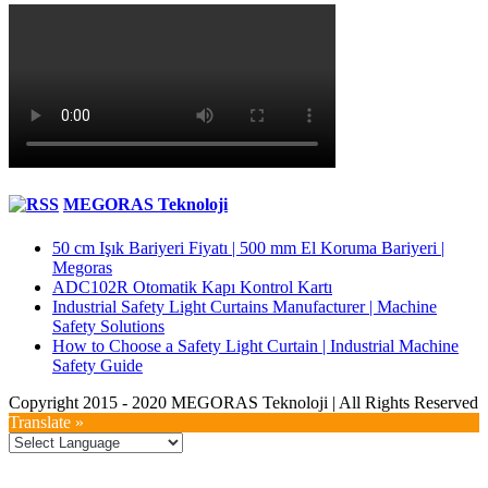
MEGORAS Teknoloji
50 cm Işık Bariyeri Fiyatı | 500 mm El Koruma Bariyeri |
Megoras
ADC102R Otomatik Kapı Kontrol Kartı
Industrial Safety Light Curtains Manufacturer | Machine
Safety Solutions
How to Choose a Safety Light Curtain | Industrial Machine
Safety Guide
Copyright 2015 - 2020 MEGORAS Teknoloji | All Rights Reserved
YouTube
Twitter
LinkedIn
Facebook
Toggle
Translate »
Sliding
Bar
Area
Go