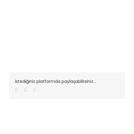
İstediğiniz platformda paylaşabilirsiniz...
Facebook
Twitter
LinkedIn