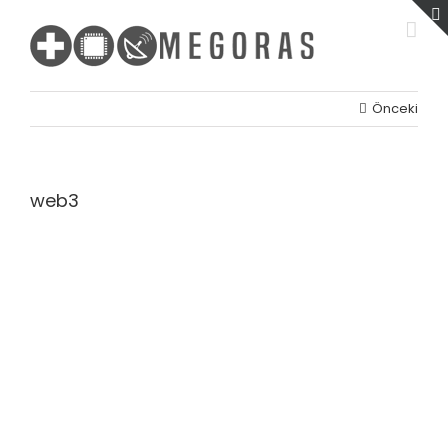
Skip
to
content
Önceki
web3