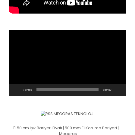
Video
oynatıcı
00:00
00:07
MEGORAS TEKNOLOJI
50 cm Işık Bariyeri Fiyatı | 500 mm El Koruma Bariyeri |
Megoras