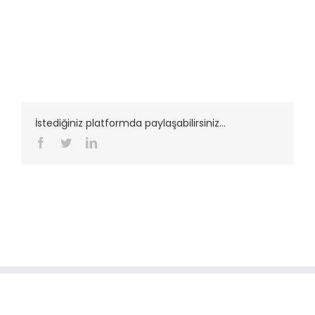
İstediğiniz platformda paylaşabilirsiniz...
Facebook
Twitter
LinkedIn