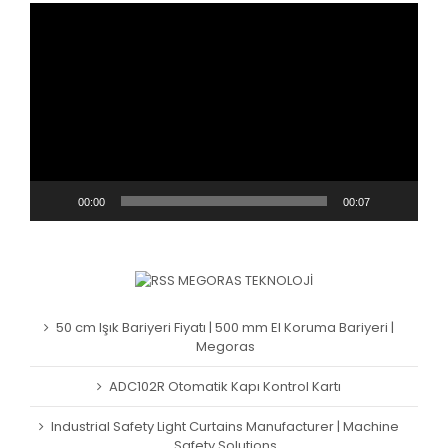
Video
oynatıcı
00:00
00:07
MEGORAS TEKNOLOJI
50 cm Işık Bariyeri Fiyatı | 500 mm El Koruma Bariyeri |
Megoras
ADC102R Otomatik Kapı Kontrol Kartı
Industrial Safety Light Curtains Manufacturer | Machine
Safety Solutions