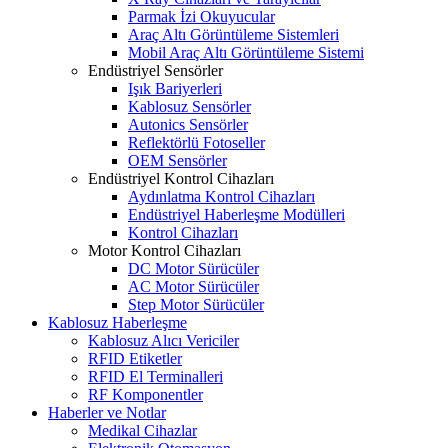
Parmak İzi Okuyucular
Araç Altı Görüntüleme Sistemleri
Mobil Araç Altı Görüntüleme Sistemi
Endüstriyel Sensörler
Işık Bariyerleri
Kablosuz Sensörler
Autonics Sensörler
Reflektörlü Fotoseller
OEM Sensörler
Endüstriyel Kontrol Cihazları
Aydınlatma Kontrol Cihazları
Endüstriyel Haberleşme Modülleri
Kontrol Cihazları
Motor Kontrol Cihazları
DC Motor Sürücüler
AC Motor Sürücüler
Step Motor Sürücüler
Kablosuz Haberleşme
Kablosuz Alıcı Vericiler
RFID Etiketler
RFID El Terminalleri
RF Komponentler
Haberler ve Notlar
Medikal Cihazlar