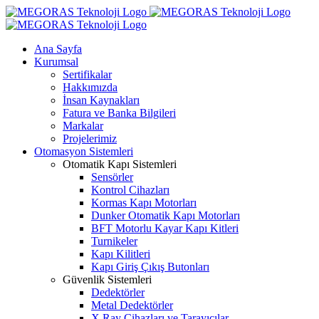
Skip
to
content
Ana Sayfa
Kurumsal
Sertifikalar
Hakkımızda
İnsan Kaynakları
Fatura ve Banka Bilgileri
Markalar
Projelerimiz
Otomasyon Sistemleri
Otomatik Kapı Sistemleri
Sensörler
Kontrol Cihazları
Kormas Kapı Motorları
Dunker Otomatik Kapı Motorları
BFT Motorlu Kayar Kapı Kitleri
Turnikeler
Kapı Kilitleri
Kapı Giriş Çıkış Butonları
Güvenlik Sistemleri
Dedektörler
Metal Dedektörler
X Ray Cihazları ve Tarayıcılar