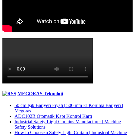
MEGORAS Teknoloji
50 cm Işık Bariyeri Fiyatı | 500 mm El Koruma Bariyeri |
Megoras
ADC102R Otomatik Kapı Kontrol Kartı
Industrial Safety Light Curtains Manufacturer | Machine
Safety Solutions
How to Choose a Safety Light Curtain | Industrial Machine