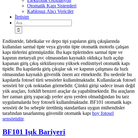
Elektronik Otomasyon
Otomatik Kapı Sistemleri
Kablosuz Alıcı Vericiler
İletişim
Ara:
Endüstride, fabrikalar ve depo tipi yapıların giriş çıkışlarında
kullanılan sarmal tipte veya giyotin tipte otomatik motorlu çalışan
kapı türlerini görmüşüzdür. Bu kapı tiplerinden sarmal tipte ve
kapının metaryali pvc olmasından kaynaklı oldukça hızlı açılıp
kapanan giriş çıkış sirkülasyonu yüksek endüstriyel otomatik kapı
tipidir. Bu kapılarda giriş çıkışlar sık ve kapının çalışması da hızlı
olmasından kaynaklı güvenlik önem arz etmektedir. Bu nedenle bu
kapılarda fotosel türü sensörler kullanılmaktadır. Kullanılacak fotosel
sensörü bir çok noktadan görmelidir. Çünkü girişi sadece insan değil
yük araçları, forklift benzeri araçlar da yapabilmektedir. Bu araçların
her zaman giriş yapacağı yerler aynı yerden olmadığından bu tarz
uygulamalarda boy fotoseli kullanılmaktadır. BF101 otomatik kapı
sensörü de bu sebeple üretilmiş standartlara uygun mühendisler
tarafından tasarlanmış güvenilir otomatik kapı
boy fotosel
sensörüdür
.
BF101 Işık Bariyeri