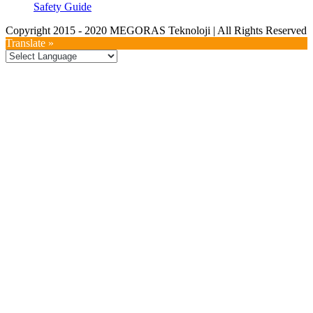
Safety Guide
Copyright 2015 - 2020 MEGORAS Teknoloji | All Rights Reserved
YouTube
Twitter
LinkedIn
Facebook
Toggle
Translate »
Sliding
Bar
Area
Go
to
Top