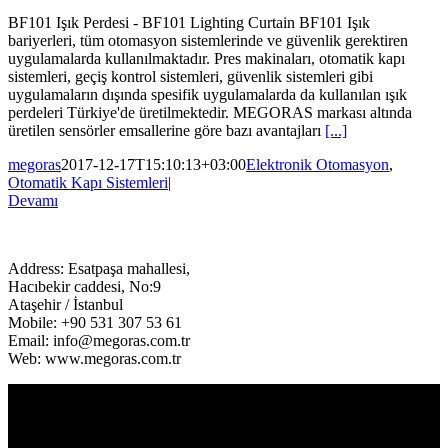
BF101 Işık Perdesi - BF101 Lighting Curtain BF101 Işık
bariyerleri, tüm otomasyon sistemlerinde ve güvenlik gerektiren
uygulamalarda kullanılmaktadır. Pres makinaları, otomatik kapı
sistemleri, geçiş kontrol sistemleri, güvenlik sistemleri gibi
uygulamaların dışında spesifik uygulamalarda da kullanılan ışık
perdeleri Türkiye'de üretilmektedir. MEGORAS markası altında
üretilen sensörler emsallerine göre bazı avantajları
[...]
megoras
2017-12-17T15:10:13+03:00
Elektronik Otomasyon
,
Otomatik Kapı Sistemleri
|
Devamı
Address: Esatpaşa mahallesi,
Hacıbekir caddesi, No:9
Ataşehir / İstanbul
Mobile: +90 531 307 53 61
Email: info@megoras.com.tr
Web: www.megoras.com.tr