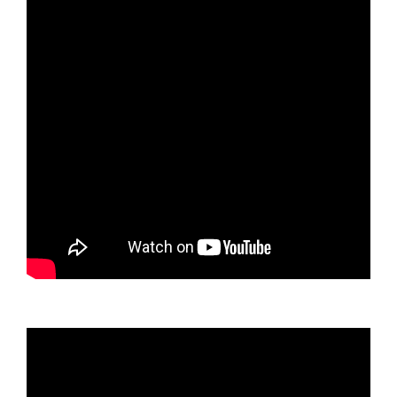
Video
oynatıcı