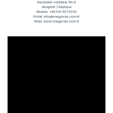
Hacıbekir caddesi, No:9
Ataşehir / İstanbul
Mobile: +90 531 307 53 61
Email: info@megoras.com.tr
Web: www.megoras.com.tr