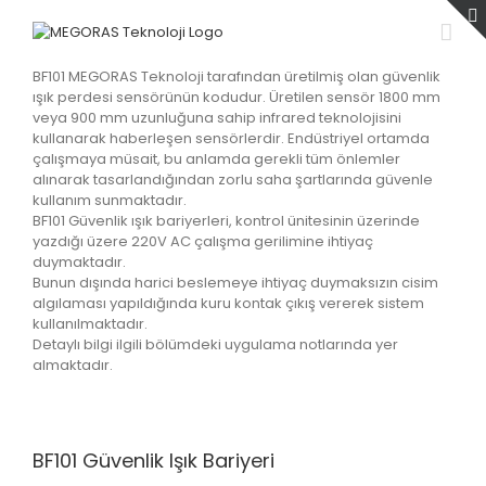
Skip
to
content
BF101 MEGORAS Teknoloji tarafından üretilmiş olan güvenlik
ışık perdesi sensörünün kodudur. Üretilen sensör 1800 mm
veya 900 mm uzunluğuna sahip infrared teknolojisini
kullanarak haberleşen sensörlerdir. Endüstriyel ortamda
çalışmaya müsait, bu anlamda gerekli tüm önlemler
alınarak tasarlandığından zorlu saha şartlarında güvenle
kullanım sunmaktadır.
BF101 Güvenlik ışık bariyerleri, kontrol ünitesinin üzerinde
yazdığı üzere 220V AC çalışma gerilimine ihtiyaç
duymaktadır.
Bunun dışında harici beslemeye ihtiyaç duymaksızın cisim
algılaması yapıldığında kuru kontak çıkış vererek sistem
kullanılmaktadır.
Detaylı bilgi ilgili bölümdeki uygulama notlarında yer
almaktadır.
BF101 Güvenlik Işık Bariyeri