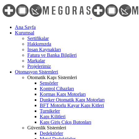
Skip
to
content
Ana Sayfa
Kurumsal
Sertifikalar
Hakkımızda
İnsan Kaynakları
Fatura ve Banka Bilgileri
Markalar
Projelerimiz
Otomasyon Sistemleri
Otomatik Kapı Sistemleri
Sensörler
Kontrol Cihazları
Kormas Kapı Motorları
Dunker Otomatik Kapı Motorları
BFT Motorlu Kayar Kapı Kitleri
Turnikeler
Kapı Kilitleri
Kapı Giriş Çıkış Butonları
Güvenlik Sistemleri
Dedektörler
Metal Dedektörler