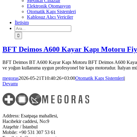
Medikal Cihazlar
Elektronik Otomasyon
Otomatik Kapı Sistemleri
Kablosuz Alıcı Vericiler
İletişim
Ara:
BFT Deimos A600 Kayar Kapı Motoru Fiyat
BFT Deimos BT A600 Kayar Kapı Motoru BFT Deimos A600 Kayar Kapı M
ve yoğun kullanıma uygun profesyonel bir kapı motorudur. İtalyan mühe
megoras
2026-05-21T10:40:26+03:00
Otomatik Kapı Sistemleri
|
Devamı
Address: Esatpaşa mahallesi,
Hacıbekir caddesi, No:9
Ataşehir / İstanbul
Mobile: +90 531 307 53 61