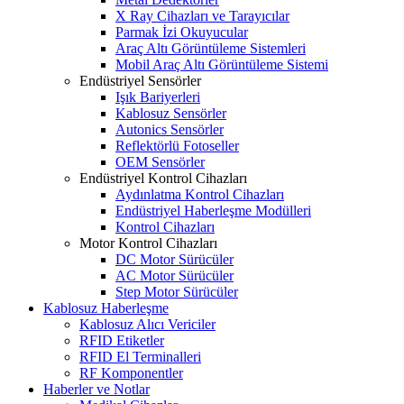
X Ray Cihazları ve Tarayıcılar
Parmak İzi Okuyucular
Araç Altı Görüntüleme Sistemleri
Mobil Araç Altı Görüntüleme Sistemi
Endüstriyel Sensörler
Işık Bariyerleri
Kablosuz Sensörler
Autonics Sensörler
Reflektörlü Fotoseller
OEM Sensörler
Endüstriyel Kontrol Cihazları
Aydınlatma Kontrol Cihazları
Endüstriyel Haberleşme Modülleri
Kontrol Cihazları
Motor Kontrol Cihazları
DC Motor Sürücüler
AC Motor Sürücüler
Step Motor Sürücüler
Kablosuz Haberleşme
Kablosuz Alıcı Vericiler
RFID Etiketler
RFID El Terminalleri
RF Komponentler
Haberler ve Notlar