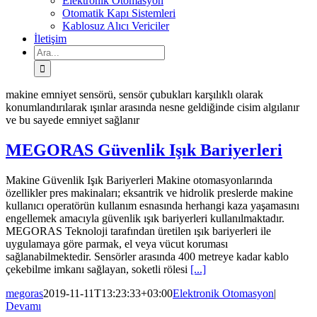
Elektronik Otomasyon
Otomatik Kapı Sistemleri
Kablosuz Alıcı Vericiler
İletişim
Ara:
makine emniyet sensörü, sensör çubukları karşılıklı olarak
konumlandırılarak ışınlar arasında nesne geldiğinde cisim algılanır
ve bu sayede emniyet sağlanır
MEGORAS Güvenlik Işık Bariyerleri
Makine Güvenlik Işık Bariyerleri Makine otomasyonlarında
özellikler pres makinaları; eksantrik ve hidrolik preslerde makine
kullanıcı operatörün kullanım esnasında herhangi kaza yaşamasını
engellemek amacıyla güvenlik ışık bariyerleri kullanılmaktadır.
MEGORAS Teknoloji tarafından üretilen ışık bariyerleri ile
uygulamaya göre parmak, el veya vücut koruması
sağlanabilmektedir. Sensörler arasında 400 metreye kadar kablo
çekebilme imkanı sağlayan, soketli rölesi
[...]
megoras
2019-11-11T13:23:33+03:00
Elektronik Otomasyon
|
Devamı