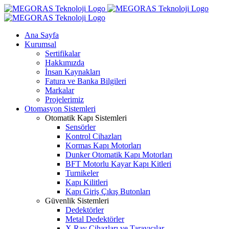
Skip
to
content
Ana Sayfa
Kurumsal
Sertifikalar
Hakkımızda
İnsan Kaynakları
Fatura ve Banka Bilgileri
Markalar
Projelerimiz
Otomasyon Sistemleri
Otomatik Kapı Sistemleri
Sensörler
Kontrol Cihazları
Kormas Kapı Motorları
Dunker Otomatik Kapı Motorları
BFT Motorlu Kayar Kapı Kitleri
Turnikeler
Kapı Kilitleri
Kapı Giriş Çıkış Butonları
Güvenlik Sistemleri
Dedektörler
Metal Dedektörler
X Ray Cihazları ve Tarayıcılar