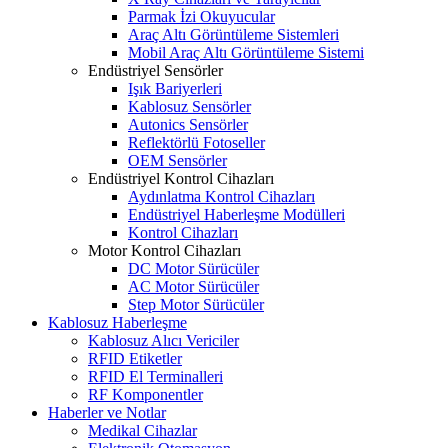
Parmak İzi Okuyucular
Araç Altı Görüntüleme Sistemleri
Mobil Araç Altı Görüntüleme Sistemi
Endüstriyel Sensörler
Işık Bariyerleri
Kablosuz Sensörler
Autonics Sensörler
Reflektörlü Fotoseller
OEM Sensörler
Endüstriyel Kontrol Cihazları
Aydınlatma Kontrol Cihazları
Endüstriyel Haberleşme Modülleri
Kontrol Cihazları
Motor Kontrol Cihazları
DC Motor Sürücüler
AC Motor Sürücüler
Step Motor Sürücüler
Kablosuz Haberleşme
Kablosuz Alıcı Vericiler
RFID Etiketler
RFID El Terminalleri
RF Komponentler
Haberler ve Notlar
Medikal Cihazlar