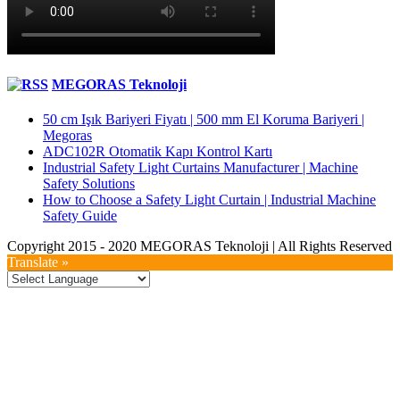
MEGORAS Teknoloji
50 cm Işık Bariyeri Fiyatı | 500 mm El Koruma Bariyeri |
Megoras
ADC102R Otomatik Kapı Kontrol Kartı
Industrial Safety Light Curtains Manufacturer | Machine
Safety Solutions
How to Choose a Safety Light Curtain | Industrial Machine
Safety Guide
Copyright 2015 - 2020 MEGORAS Teknoloji | All Rights Reserved
YouTube
Twitter
LinkedIn
Facebook
Toggle
Translate »
Sliding
Bar
Area
Go
to
Top