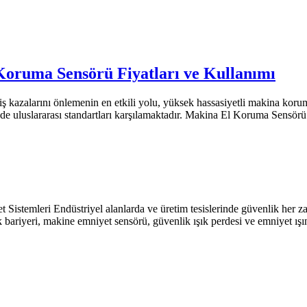
Koruma Sensörü Fiyatları ve Kullanımı
 iş kazalarını önlemenin en etkili yolu, yüksek hassasiyetli makina koru
nde uluslararası standartları karşılamaktadır. Makina El Koruma Sensör
istemleri Endüstriyel alanlarda ve üretim tesislerinde güvenlik her zam
ık bariyeri, makine emniyet sensörü, güvenlik ışık perdesi ve emniyet ışı