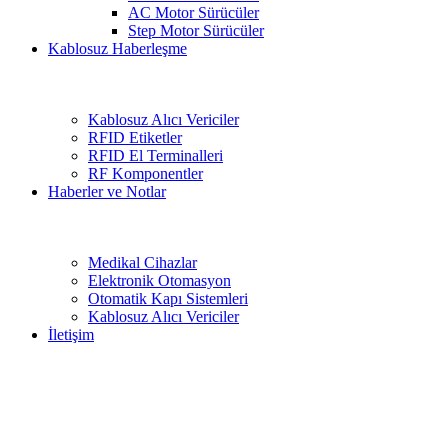
AC Motor Sürücüler
Step Motor Sürücüler
Kablosuz Haberleşme
Kablosuz Alıcı Vericiler
RFID Etiketler
RFID El Terminalleri
RF Komponentler
Haberler ve Notlar
Medikal Cihazlar
Elektronik Otomasyon
Otomatik Kapı Sistemleri
Kablosuz Alıcı Vericiler
İletişim