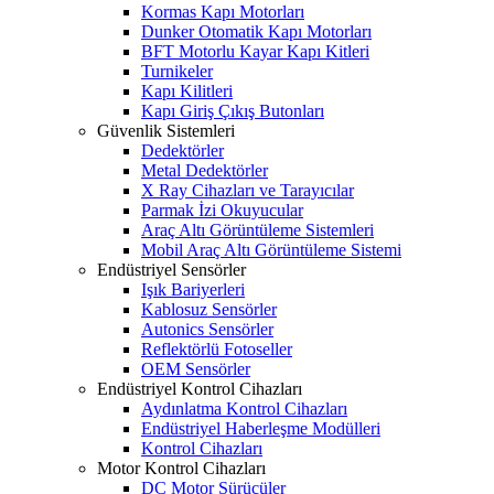
Kormas Kapı Motorları
Dunker Otomatik Kapı Motorları
BFT Motorlu Kayar Kapı Kitleri
Turnikeler
Kapı Kilitleri
Kapı Giriş Çıkış Butonları
Güvenlik Sistemleri
Dedektörler
Metal Dedektörler
X Ray Cihazları ve Tarayıcılar
Parmak İzi Okuyucular
Araç Altı Görüntüleme Sistemleri
Mobil Araç Altı Görüntüleme Sistemi
Endüstriyel Sensörler
Işık Bariyerleri
Kablosuz Sensörler
Autonics Sensörler
Reflektörlü Fotoseller
OEM Sensörler
Endüstriyel Kontrol Cihazları
Aydınlatma Kontrol Cihazları
Endüstriyel Haberleşme Modülleri
Kontrol Cihazları
Motor Kontrol Cihazları
DC Motor Sürücüler