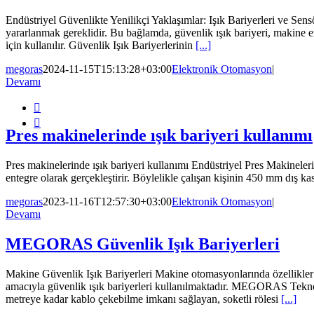
Endüstriyel Güvenlikte Yenilikçi Yaklaşımlar: Işık Bariyerleri ve Sens
yararlanmak gereklidir. Bu bağlamda, güvenlik ışık bariyeri, makine e
için kullanılır. Güvenlik Işık Bariyerlerinin
[...]
megoras
2024-11-15T15:13:28+03:00
Elektronik Otomasyon
|
Devamı


Pres makinelerinde ışık bariyeri kullanımı
Pres makinelerinde ışık bariyeri kullanımı Endüstriyel Pres Makineleri
entegre olarak gerçekleştirir. Böylelikle çalışan kişinin 450 mm dış 
megoras
2023-11-16T12:57:30+03:00
Elektronik Otomasyon
|
Devamı
MEGORAS Güvenlik Işık Bariyerleri
Makine Güvenlik Işık Bariyerleri Makine otomasyonlarında özellikler 
amacıyla güvenlik ışık bariyerleri kullanılmaktadır. MEGORAS Teknolo
metreye kadar kablo çekebilme imkanı sağlayan, soketli rölesi
[...]