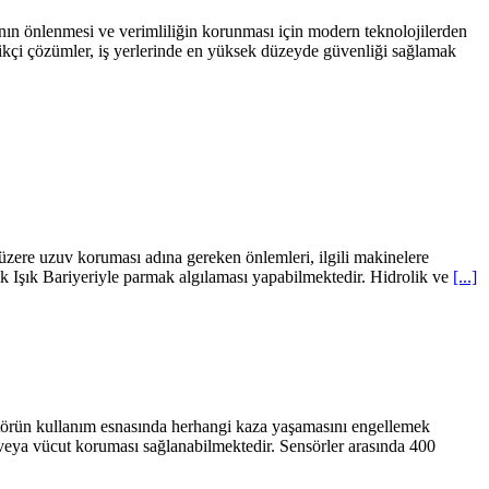
rının önlenmesi ve verimliliğin korunması için modern teknolojilerden
ilikçi çözümler, iş yerlerinde en yüksek düzeyde güvenliği sağlamak
 üzere uzuv koruması adına gereken önlemleri, ilgili makinelere
ik Işık Bariyeriyle parmak algılaması yapabilmektedir. Hidrolik ve
[...]
ratörün kullanım esnasında herhangi kaza yaşamasını engellemek
 veya vücut koruması sağlanabilmektedir. Sensörler arasında 400