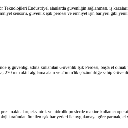
ör Teknolojileri Endüstriyel alanlarda güvenliğin sağlanması, iş kazala
mniyet sensörü, güvenlik ışık perdesi ve emniyet ışın bariyeri gibi yen
nde iş güvenliği adına kullanılan Güvenlik Işık Perdesi, başta el olmak
kasa, 270 mm aktif algılama alanı ve 25mm'lik çözünürlüğe sahip Güvenl
pres makinaları; eksantrik ve hidrolik preslerde makine kullanıcı ope
ji tarafından üretilen ışık bariyerleri ile uygulamaya göre parmak, el