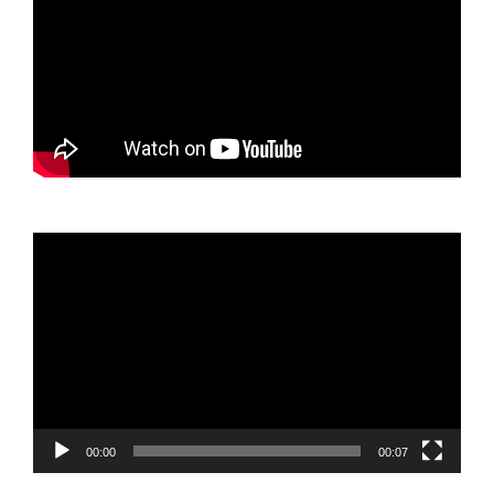
Video
oynatıcı
00:00
00:07