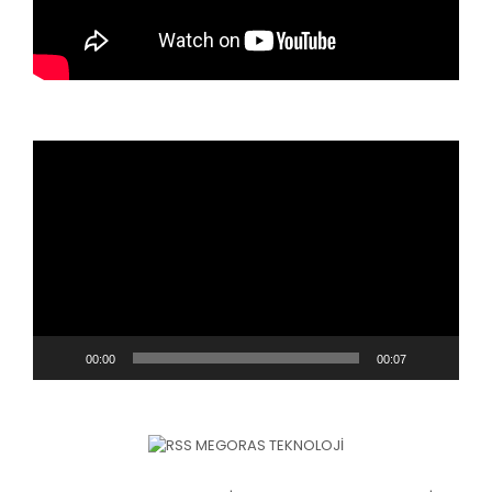
Video
oynatıcı
00:00
00:07
MEGORAS TEKNOLOJI