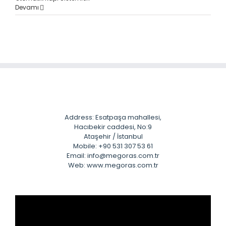
Devamı
Address: Esatpaşa mahallesi,
Hacıbekir caddesi, No:9
Ataşehir / İstanbul
Mobile: +90 531 307 53 61
Email: info@megoras.com.tr
Web: www.megoras.com.tr