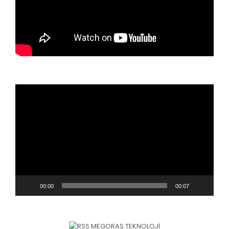
Video
oynatıcı
00:00
00:07
MEGORAS TEKNOLOJI