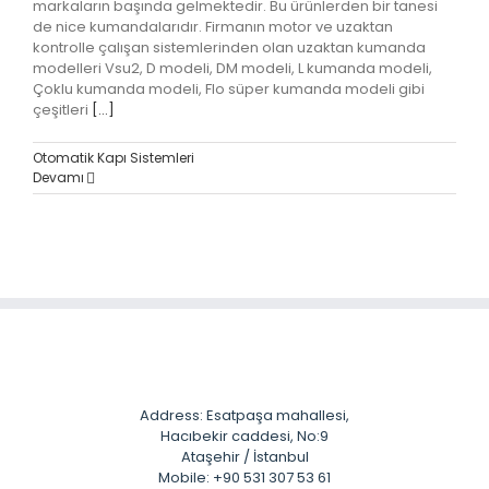
markaların başında gelmektedir. Bu ürünlerden bir tanesi
de nice kumandalarıdır. Firmanın motor ve uzaktan
kontrolle çalışan sistemlerinden olan uzaktan kumanda
modelleri Vsu2, D modeli, DM modeli, L kumanda modeli,
Çoklu kumanda modeli, Flo süper kumanda modeli gibi
çeşitleri
[...]
Otomatik Kapı Sistemleri
Devamı
Address: Esatpaşa mahallesi,
Hacıbekir caddesi, No:9
Ataşehir / İstanbul
Mobile: +90 531 307 53 61