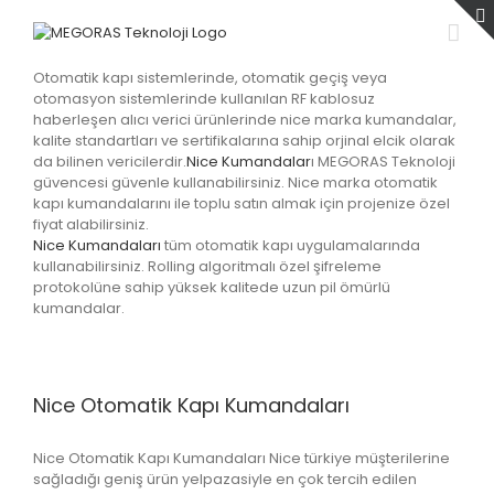
Skip
to
content
Otomatik kapı sistemlerinde, otomatik geçiş veya
otomasyon sistemlerinde kullanılan RF kablosuz
haberleşen alıcı verici ürünlerinde nice marka kumandalar,
kalite standartları ve sertifikalarına sahip orjinal elcik olarak
da bilinen vericilerdir.
Nice Kumandalar
ı MEGORAS Teknoloji
güvencesi güvenle kullanabilirsiniz. Nice marka otomatik
kapı kumandalarını ile toplu satın almak için projenize özel
fiyat alabilirsiniz.
Nice Kumandaları
tüm otomatik kapı uygulamalarında
kullanabilirsiniz. Rolling algoritmalı özel şifreleme
protokolüne sahip yüksek kalitede uzun pil ömürlü
kumandalar.
Nice Otomatik Kapı Kumandaları
Nice Otomatik Kapı Kumandaları Nice türkiye müşterilerine
sağladığı geniş ürün yelpazasiyle en çok tercih edilen