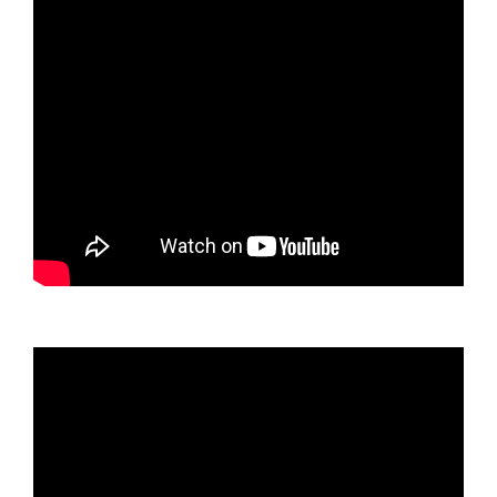
Video
oynatıcı