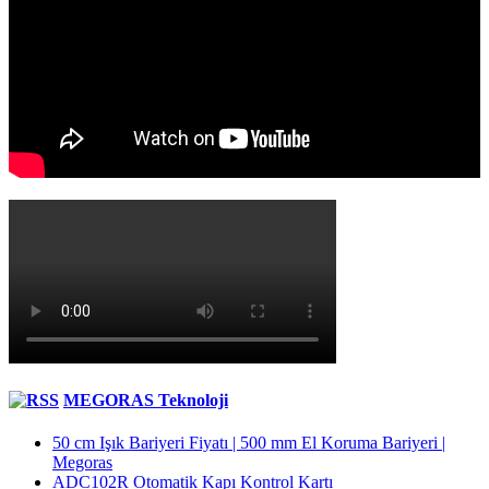
MEGORAS Teknoloji
50 cm Işık Bariyeri Fiyatı | 500 mm El Koruma Bariyeri |
Megoras
ADC102R Otomatik Kapı Kontrol Kartı