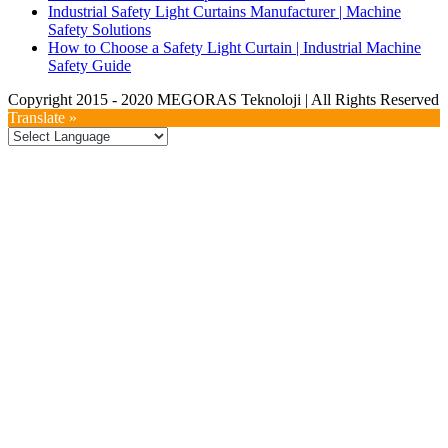
Industrial Safety Light Curtains Manufacturer | Machine
Safety Solutions
How to Choose a Safety Light Curtain | Industrial Machine
Safety Guide
Copyright 2015 - 2020 MEGORAS Teknoloji | All Rights Reserved
YouTube
Twitter
LinkedIn
Facebook
Toggle
Translate »
Sliding
Bar
Area
Go
to
Top