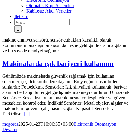
Elektronik Otomasyon
Otomatik Kapı Sistemleri
Kablosuz Alıcı Vericiler
İletişim
Ara:
makine emniyet sensörü, sensör çubukları karşılıklı olarak
konumlandırılarak ışınlar arasında nesne geldiğinde cisim algılanır
ve bu sayede emniyet sağlanır
Makinalarda ışık bariyeri kullanımı
Günümüzde makinelerde güvenlik sağlamak için kullanılan
sensörler, çeşitli teknolojilere dayanır. En yaygın sensör türleri
şunlardır: Fotoelektrik Sensörler: Işık sinyalleri kullanarak, bariyer
alanına herhangi bir engel girdiğinde makineyi durdurur. Ultrasonik
Sensörler: Ses dalgaları kullanarak, nesneleri tespit eder ve güvenli
mesafeleri kontrol eder. İndüktif Sensörler: Metal objeleri algılar ve
makinelerin güvenli çalışmasını sağlar. Kapasitif Sensörler:
Elektriksel
[...]
megoras
2025-01-23T10:06:35+03:00
Elektronik Otomasyon
|
Devamı