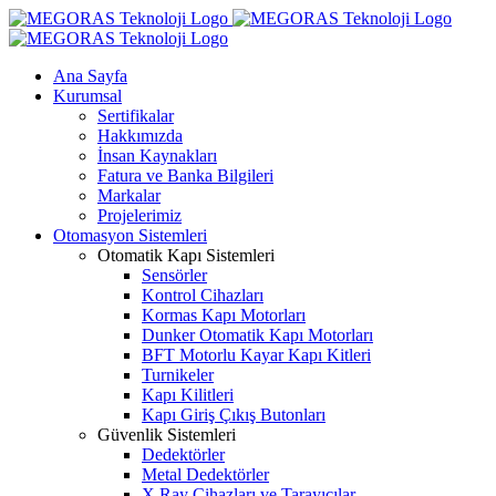
Skip
to
content
Ana Sayfa
Kurumsal
Sertifikalar
Hakkımızda
İnsan Kaynakları
Fatura ve Banka Bilgileri
Markalar
Projelerimiz
Otomasyon Sistemleri
Otomatik Kapı Sistemleri
Sensörler
Kontrol Cihazları
Kormas Kapı Motorları
Dunker Otomatik Kapı Motorları
BFT Motorlu Kayar Kapı Kitleri
Turnikeler
Kapı Kilitleri
Kapı Giriş Çıkış Butonları
Güvenlik Sistemleri
Dedektörler
Metal Dedektörler
X Ray Cihazları ve Tarayıcılar