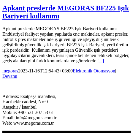
Apkant preslerde MEGORAS BF225 Işık
Bariyeri kullanımı
Apkant preslerde MEGORAS BF225 Işık Bariyeri kullanımı
Endüstriyel faaliyet yapılan yapılarda cnc makineler, apkant presler,
hidrolik pres makinelerinde iş güvenliği ve işleyiş düşünülerek
geliştirilmiş güvenlik ışık bariyeri; BF225 Işık Bariyeri, yerli üretim
ışık perdesidir. Kullanımı yaygınlaşan Güvenlik ışık perdeleri
uygulayıcıların güvenlikleri, tesis içinde belirlenen tehlikeli bölgeler,
geçiş alanları gibi farklı konumlarda ve görevlerde
[...]
megoras
2023-11-16T12:54:43+03:00
Elektronik Otomasyon
|
Devamı
Address: Esatpaşa mahallesi,
Hacıbekir caddesi, No:9
Ataşehir / İstanbul
Mobile: +90 531 307 53 61
Email: info@megoras.com.tr
Web: www.megoras.com.tr