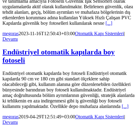
ve tanımlama amacıyla Fotoselli Güvenlik Işık Sensörleri olarak
uygulamalarda aktif olarak kullanılmaktır. Belirlenen güvenlik, olası
tehdit alanları, geçiş, bölüm ayrımları ve muhafaza bölgelerinin dış
etkenlerden korunması adına kullanılan Yüksek Hızlı Çalışan PVC
Kapılarda güvenlik boy fotoselleri kullanılarak nesne
[...]
megoras
2023-11-16T12:50:43+03:00
Otomatik Kapı Sistemleri
|
Devamı
Endüstriyel otomatik kapılarda boy
fotoseli
Endüstriyel otomatik kapılarda boy fotoseli Endüstriyel otomatik
kapılarda 90 cm ve 180 cm gibi standart ölçeklere sahip
olacabileceği gibi, kullanım alanına göre düzenlenebilen özellikleri
bünyesinde barındıran boy fotoseli kullanılmaktadır. Endüstriyel
amaç doğrultusunda bölüm ayrımlarının güvenliği, stratejik alanlarda
ki tehlikenin en aza indirgenmesi gibi iş güvenliği boy fotoseli
kullanımı yapılmaktadır. Özellikle depo muhafaza alanlarında
[...]
megoras
2019-04-29T12:51:49+03:00
Otomatik Kapı Sistemleri
|
Devamı