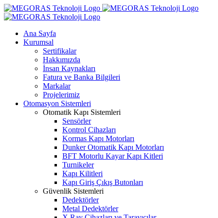
Skip
to
content
Ana Sayfa
Kurumsal
Sertifikalar
Hakkımızda
İnsan Kaynakları
Fatura ve Banka Bilgileri
Markalar
Projelerimiz
Otomasyon Sistemleri
Otomatik Kapı Sistemleri
Sensörler
Kontrol Cihazları
Kormas Kapı Motorları
Dunker Otomatik Kapı Motorları
BFT Motorlu Kayar Kapı Kitleri
Turnikeler
Kapı Kilitleri
Kapı Giriş Çıkış Butonları
Güvenlik Sistemleri
Dedektörler
Metal Dedektörler
X Ray Cihazları ve Tarayıcılar