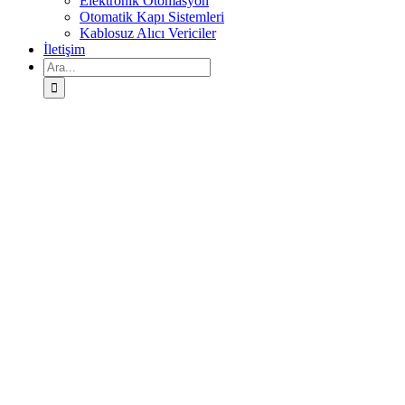
Elektronik Otomasyon
Otomatik Kapı Sistemleri
Kablosuz Alıcı Vericiler
İletişim
Ara: