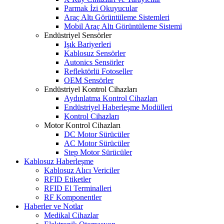
Parmak İzi Okuyucular
Araç Altı Görüntüleme Sistemleri
Mobil Araç Altı Görüntüleme Sistemi
Endüstriyel Sensörler
Işık Bariyerleri
Kablosuz Sensörler
Autonics Sensörler
Reflektörlü Fotoseller
OEM Sensörler
Endüstriyel Kontrol Cihazları
Aydınlatma Kontrol Cihazları
Endüstriyel Haberleşme Modülleri
Kontrol Cihazları
Motor Kontrol Cihazları
DC Motor Sürücüler
AC Motor Sürücüler
Step Motor Sürücüler
Kablosuz Haberleşme
Kablosuz Alıcı Vericiler
RFID Etiketler
RFID El Terminalleri
RF Komponentler
Haberler ve Notlar
Medikal Cihazlar