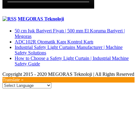
MEGORAS Teknoloji
50 cm Işık Bariyeri Fiyatı | 500 mm El Koruma Bariyeri |
Megoras
ADC102R Otomatik Kapı Kontrol Kartı
Industrial Safety Light Curtains Manufacturer | Machine
Safety Solutions
How to Choose a Safety Light Curtain | Industrial Machine
Safety Guide
Copyright 2015 - 2020 MEGORAS Teknoloji | All Rights Reserved
YouTube
Twitter
LinkedIn
Facebook
Toggle
Translate »
Sliding
Bar
Area
Go
to
Top