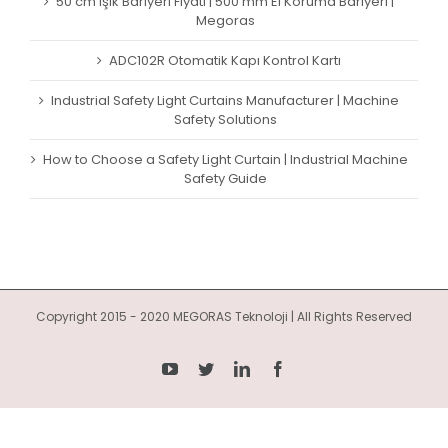
50 cm Işık Bariyeri Fiyatı | 500 mm El Koruma Bariyeri |
Megoras
ADC102R Otomatik Kapı Kontrol Kartı
Industrial Safety Light Curtains Manufacturer | Machine
Safety Solutions
How to Choose a Safety Light Curtain | Industrial Machine
Safety Guide
Copyright 2015 - 2020 MEGORAS Teknoloji | All Rights Reserved
YouTube
Twitter
LinkedIn
Facebook