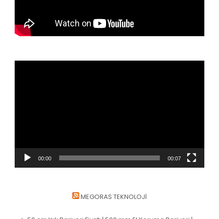
Video
oynatıcı
00:00
00:07
MEGORAS TEKNOLOJI