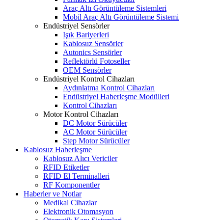
Araç Altı Görüntüleme Sistemleri
Mobil Araç Altı Görüntüleme Sistemi
Endüstriyel Sensörler
Işık Bariyerleri
Kablosuz Sensörler
Autonics Sensörler
Reflektörlü Fotoseller
OEM Sensörler
Endüstriyel Kontrol Cihazları
Aydınlatma Kontrol Cihazları
Endüstriyel Haberleşme Modülleri
Kontrol Cihazları
Motor Kontrol Cihazları
DC Motor Sürücüler
AC Motor Sürücüler
Step Motor Sürücüler
Kablosuz Haberleşme
Kablosuz Alıcı Vericiler
RFID Etiketler
RFID El Terminalleri
RF Komponentler
Haberler ve Notlar
Medikal Cihazlar
Elektronik Otomasyon