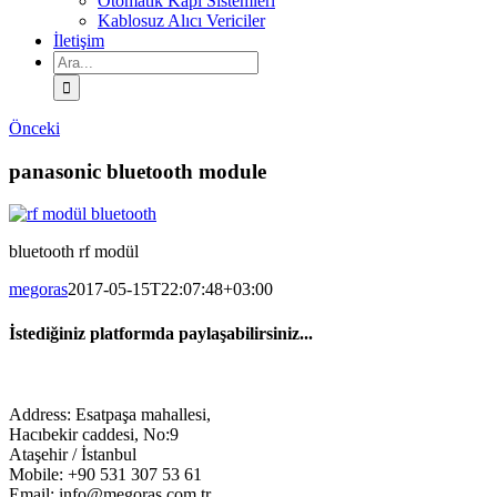
Otomatik Kapı Sistemleri
Kablosuz Alıcı Vericiler
İletişim
Ara:
Önceki
panasonic bluetooth module
bluetooth rf modül
megoras
2017-05-15T22:07:48+03:00
İstediğiniz platformda paylaşabilirsiniz...
Facebook
Twitter
LinkedIn
Address: Esatpaşa mahallesi,
Hacıbekir caddesi, No:9
Ataşehir / İstanbul
Mobile: +90 531 307 53 61
Email: info@megoras.com.tr