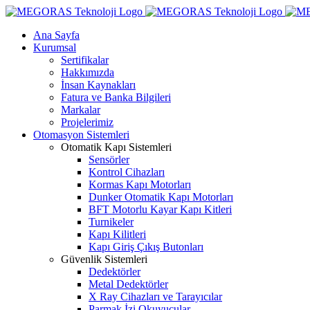
Skip
to
Ana Sayfa
content
Kurumsal
Sertifikalar
Hakkımızda
İnsan Kaynakları
Fatura ve Banka Bilgileri
Markalar
Projelerimiz
Otomasyon Sistemleri
Otomatik Kapı Sistemleri
Sensörler
Kontrol Cihazları
Kormas Kapı Motorları
Dunker Otomatik Kapı Motorları
BFT Motorlu Kayar Kapı Kitleri
Turnikeler
Kapı Kilitleri
Kapı Giriş Çıkış Butonları
Güvenlik Sistemleri
Dedektörler
Metal Dedektörler
X Ray Cihazları ve Tarayıcılar
Parmak İzi Okuyucular