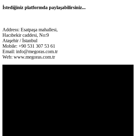
İstediğiniz platformda paylaşabilirsiniz...
Facebook
Twitter
LinkedIn
Address: Esatpaşa mahallesi,
Hacıbekir caddesi, No:9
Ataşehir / İstanbul
Mobile: +90 531 307 53 61
Email: info@megoras.com.tr
Web: www.megoras.com.tr