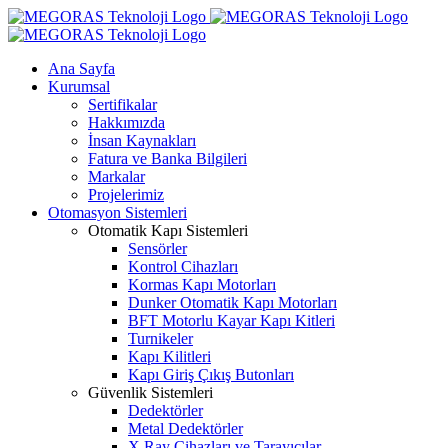
Skip
to
content
Ana Sayfa
Kurumsal
Sertifikalar
Hakkımızda
İnsan Kaynakları
Fatura ve Banka Bilgileri
Markalar
Projelerimiz
Otomasyon Sistemleri
Otomatik Kapı Sistemleri
Sensörler
Kontrol Cihazları
Kormas Kapı Motorları
Dunker Otomatik Kapı Motorları
BFT Motorlu Kayar Kapı Kitleri
Turnikeler
Kapı Kilitleri
Kapı Giriş Çıkış Butonları
Güvenlik Sistemleri
Dedektörler
Metal Dedektörler
X Ray Cihazları ve Tarayıcılar