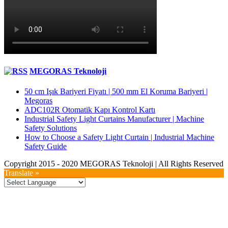
MEGORAS Teknoloji
50 cm Işık Bariyeri Fiyatı | 500 mm El Koruma Bariyeri |
Megoras
ADC102R Otomatik Kapı Kontrol Kartı
Industrial Safety Light Curtains Manufacturer | Machine
Safety Solutions
How to Choose a Safety Light Curtain | Industrial Machine
Safety Guide
Copyright 2015 - 2020 MEGORAS Teknoloji | All Rights Reserved
YouTube
Twitter
LinkedIn
Facebook
Toggle
Translate »
Sliding
Bar
Area
Go
to
Top