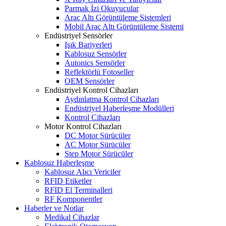
Parmak İzi Okuyucular
Araç Altı Görüntüleme Sistemleri
Mobil Araç Altı Görüntüleme Sistemi
Endüstriyel Sensörler
Işık Bariyerleri
Kablosuz Sensörler
Autonics Sensörler
Reflektörlü Fotoseller
OEM Sensörler
Endüstriyel Kontrol Cihazları
Aydınlatma Kontrol Cihazları
Endüstriyel Haberleşme Modülleri
Kontrol Cihazları
Motor Kontrol Cihazları
DC Motor Sürücüler
AC Motor Sürücüler
Step Motor Sürücüler
Kablosuz Haberleşme
Kablosuz Alıcı Vericiler
RFID Etiketler
RFID El Terminalleri
RF Komponentler
Haberler ve Notlar
Medikal Cihazlar