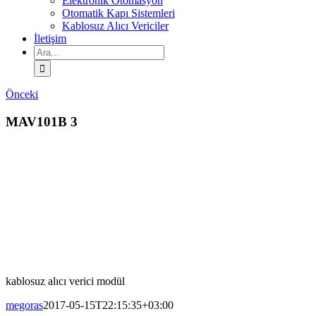
Elektronik Otomasyon
Otomatik Kapı Sistemleri
Kablosuz Alıcı Vericiler
İletişim
Ara:
Önceki
MAV101B 3
kablosuz alıcı verici modül
megoras
2017-05-15T22:15:35+03:00