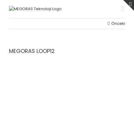
Skip
to
content
Önceki
MEGORAS LOOP12