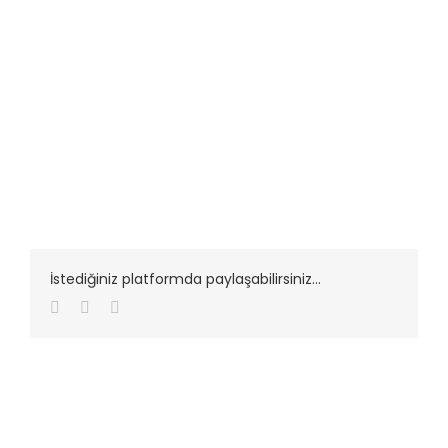
İstediğiniz platformda paylaşabilirsiniz...
Facebook
Twitter
LinkedIn