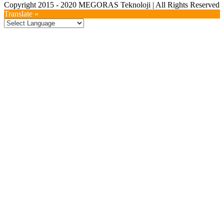
Copyright 2015 - 2020 MEGORAS Teknoloji | All Rights Reserved
YouTube
Twitter
LinkedIn
Facebook
Toggle
Translate »
Sliding
Bar
Area
Go
to
Top