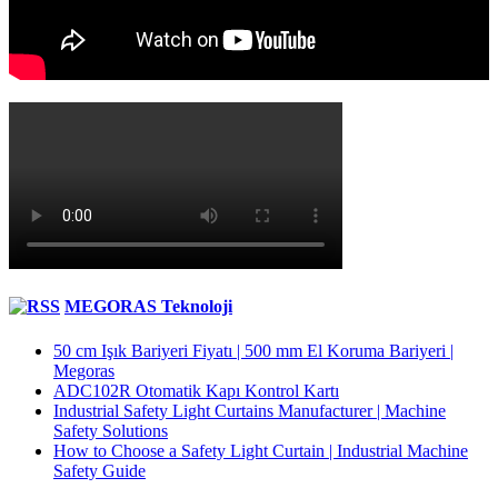
MEGORAS Teknoloji
50 cm Işık Bariyeri Fiyatı | 500 mm El Koruma Bariyeri |
Megoras
ADC102R Otomatik Kapı Kontrol Kartı
Industrial Safety Light Curtains Manufacturer | Machine
Safety Solutions
How to Choose a Safety Light Curtain | Industrial Machine
Safety Guide