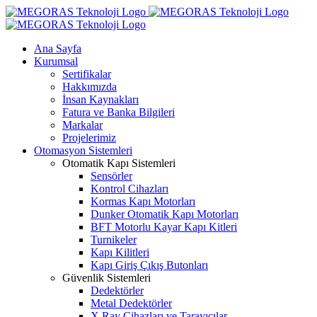
Skip
to
content
Ana Sayfa
Kurumsal
Sertifikalar
Hakkımızda
İnsan Kaynakları
Fatura ve Banka Bilgileri
Markalar
Projelerimiz
Otomasyon Sistemleri
Otomatik Kapı Sistemleri
Sensörler
Kontrol Cihazları
Kormas Kapı Motorları
Dunker Otomatik Kapı Motorları
BFT Motorlu Kayar Kapı Kitleri
Turnikeler
Kapı Kilitleri
Kapı Giriş Çıkış Butonları
Güvenlik Sistemleri
Dedektörler
Metal Dedektörler
X Ray Cihazları ve Tarayıcılar