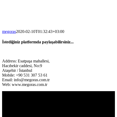
megoras
2020-02-10T01:32:43+03:00
İstediğiniz platformda paylaşabilirsiniz...
Facebook
Twitter
LinkedIn
Address: Esatpaşa mahallesi,
Hacıbekir caddesi, No:9
Ataşehir / İstanbul
Mobile: +90 531 307 53 61
Email: info@megoras.com.tr
Web: www.megoras.com.tr