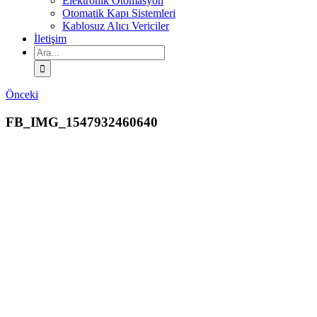
Elektronik Otomasyon
Otomatik Kapı Sistemleri
Kablosuz Alıcı Vericiler
İletişim
Ara:
Önceki
FB_IMG_1547932460640