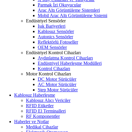
Parmak İzi Okuyucular
Araç Altı Görüntüleme Sistemleri
Mobil Araç Altı Görüntüleme Sistemi
Endüstriyel Sensörler
Işık Bariyerleri
Kablosuz Sensörler
Autonics Sensörler
Reflektörlü Fotoseller
OEM Sensörler
Endüstriyel Kontrol Cihazları
Aydınlatma Kontrol Cihazları
Endüstriyel Haberleşme Modülleri
Kontrol Cihazları
Motor Kontrol Cihazları
DC Motor Sürücüler
AC Motor Sürücüler
Step Motor Sürücüler
Kablosuz Haberleşme
Kablosuz Alıcı Vericiler
RFID Etiketler
RFID El Terminalleri
RF Komponentler
Haberler ve Notlar
Medikal Cihazlar