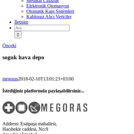
Medikal Cihazlar
Elektronik Otomasyon
Otomatik Kapı Sistemleri
Kablosuz Alıcı Vericiler
İletişim
Ara:
Önceki
soguk hava depo
megoras
2018-02-10T13:01:23+03:00
İstediğiniz platformda paylaşabilirsiniz...
Facebook
Twitter
LinkedIn
Address: Esatpaşa mahallesi,
Hacıbekir caddesi, No:9