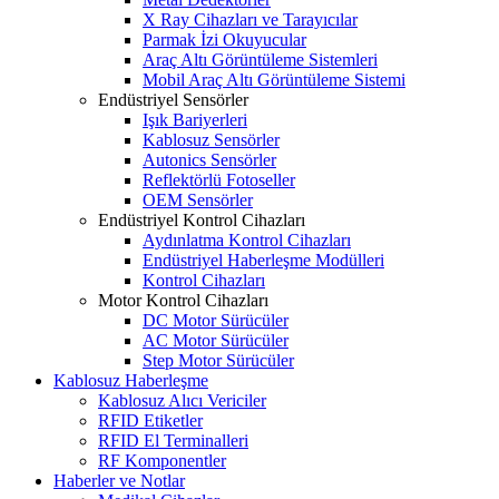
X Ray Cihazları ve Tarayıcılar
Parmak İzi Okuyucular
Araç Altı Görüntüleme Sistemleri
Mobil Araç Altı Görüntüleme Sistemi
Endüstriyel Sensörler
Işık Bariyerleri
Kablosuz Sensörler
Autonics Sensörler
Reflektörlü Fotoseller
OEM Sensörler
Endüstriyel Kontrol Cihazları
Aydınlatma Kontrol Cihazları
Endüstriyel Haberleşme Modülleri
Kontrol Cihazları
Motor Kontrol Cihazları
DC Motor Sürücüler
AC Motor Sürücüler
Step Motor Sürücüler
Kablosuz Haberleşme
Kablosuz Alıcı Vericiler
RFID Etiketler
RFID El Terminalleri
RF Komponentler
Haberler ve Notlar