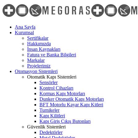
Skip
to
content
Ana Sayfa
Kurumsal
Sertifikalar
Hakkımızda
İnsan Kaynakları
Fatura ve Banka Bilgileri
Markalar
Projelerimiz
Otomasyon Sistemleri
Otomatik Kapı Sistemleri
Sensörler
Kontrol Cihazları
Kormas Kapı Motorları
Dunker Otomatik Kapı Motorları
BFT Motorlu Kayar Kapı Kitleri
Turnikeler
Kapı Kilitleri
Kapı Giriş Çıkış Butonları
Güvenlik Sistemleri
Dedektörler
Metal Dedektörler