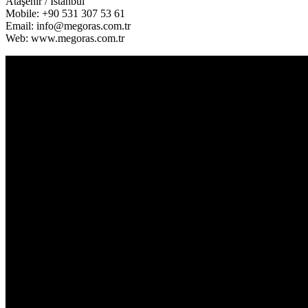
Ataşehir / İstanbul
Mobile: +90 531 307 53 61
Email: info@megoras.com.tr
Web: www.megoras.com.tr