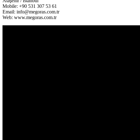
Ataşehir / İstanbul
Mobile: +90 531 307 53 61
Email: info@megoras.com.tr
Web: www.megoras.com.tr