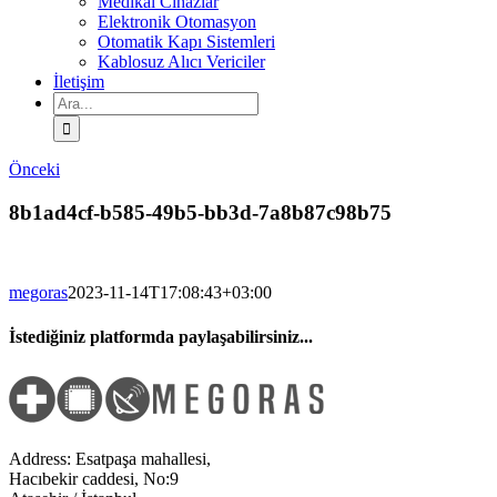
Medikal Cihazlar
Elektronik Otomasyon
Otomatik Kapı Sistemleri
Kablosuz Alıcı Vericiler
İletişim
Ara:
Önceki
8b1ad4cf-b585-49b5-bb3d-7a8b87c98b75
megoras
2023-11-14T17:08:43+03:00
İstediğiniz platformda paylaşabilirsiniz...
Facebook
Twitter
LinkedIn
Address: Esatpaşa mahallesi,
Hacıbekir caddesi, No:9