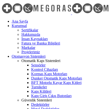
Skip
to
content
Ana Sayfa
Kurumsal
Sertifikalar
Hakkımızda
İnsan Kaynakları
Fatura ve Banka Bilgileri
Markalar
Projelerimiz
Otomasyon Sistemleri
Otomatik Kapı Sistemleri
Sensörler
Kontrol Cihazları
Kormas Kapı Motorları
Dunker Otomatik Kapı Motorları
BFT Motorlu Kayar Kapı Kitleri
Turnikeler
Kapı Kilitleri
Kapı Giriş Çıkış Butonları
Güvenlik Sistemleri
Dedektörler
Metal Dedektörler