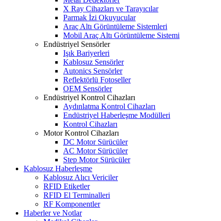
X Ray Cihazları ve Tarayıcılar
Parmak İzi Okuyucular
Araç Altı Görüntüleme Sistemleri
Mobil Araç Altı Görüntüleme Sistemi
Endüstriyel Sensörler
Işık Bariyerleri
Kablosuz Sensörler
Autonics Sensörler
Reflektörlü Fotoseller
OEM Sensörler
Endüstriyel Kontrol Cihazları
Aydınlatma Kontrol Cihazları
Endüstriyel Haberleşme Modülleri
Kontrol Cihazları
Motor Kontrol Cihazları
DC Motor Sürücüler
AC Motor Sürücüler
Step Motor Sürücüler
Kablosuz Haberleşme
Kablosuz Alıcı Vericiler
RFID Etiketler
RFID El Terminalleri
RF Komponentler
Haberler ve Notlar