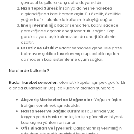
çevresel koşullara karşı daha dayanıklıdır.
Hızlı Tepki Süresi:
İnsan ya da nesne hareketi
algılandığında kapı hemen açılır. Bu özellik, özellikle
yoğun trafikli alanlarda kullanım kolaylığı sağlar.
Enerji Verimliliği:
Radar sensörleri, kapıyı sadece
gerektiğinde açarak enerji tasarrufu sağlar. Kapı
gereksiz yere açık kalmaz, bu da enerji tüketimini
azaltır.
Estetik ve Gizlilik:
Radar sensörleri genellikle göze
batmayan şekilde tasarlanmış olup, estetik açıdan
da modern kapı sistemlerine uyum sağlar.
Nerelerde Kullanılır?
Radar hareket sensörleri
, otomatik kapılar için pek çok farklı
alanda kullanılabilir. Başlıca kullanım alanları şunlardır:
Alışveriş Merkezleri ve Mağazalar:
Yoğun müşteri
trafiğini yönetmek için idealdir.
Hastaneler ve Sağlık Kurumları:
Ellerinde yük
taşıyan ya da hasta olan kişiler için güvenli ve hijyenik
kapı açma yöntemleri sunar.
Ofis Binaları ve İşyerleri:
Çalışanların iş verimliliğini
artırırken, otomatik geçişleri kolaylaştırır.