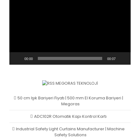
oynatıcı
00:00
00:07
MEGORAS TEKNOLOJI
50 cm Işık Bariyeri Fiyatı | 500 mm El Koruma Bariyeri |
Megoras
ADC102R Otomatik Kapı Kontrol Kartı
Industrial Safety Light Curtains Manufacturer | Machine
Safety Solutions