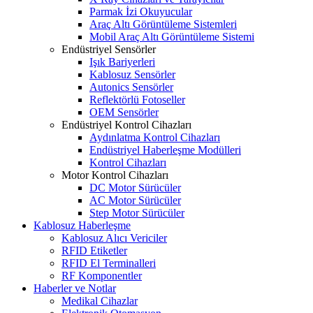
Parmak İzi Okuyucular
Araç Altı Görüntüleme Sistemleri
Mobil Araç Altı Görüntüleme Sistemi
Endüstriyel Sensörler
Işık Bariyerleri
Kablosuz Sensörler
Autonics Sensörler
Reflektörlü Fotoseller
OEM Sensörler
Endüstriyel Kontrol Cihazları
Aydınlatma Kontrol Cihazları
Endüstriyel Haberleşme Modülleri
Kontrol Cihazları
Motor Kontrol Cihazları
DC Motor Sürücüler
AC Motor Sürücüler
Step Motor Sürücüler
Kablosuz Haberleşme
Kablosuz Alıcı Vericiler
RFID Etiketler
RFID El Terminalleri
RF Komponentler
Haberler ve Notlar
Medikal Cihazlar