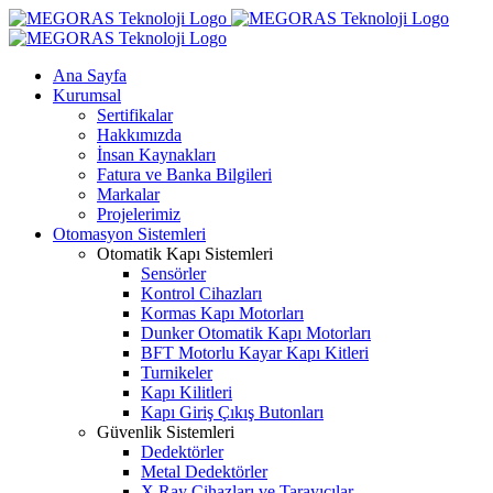
Skip
to
content
Ana Sayfa
Kurumsal
Sertifikalar
Hakkımızda
İnsan Kaynakları
Fatura ve Banka Bilgileri
Markalar
Projelerimiz
Otomasyon Sistemleri
Otomatik Kapı Sistemleri
Sensörler
Kontrol Cihazları
Kormas Kapı Motorları
Dunker Otomatik Kapı Motorları
BFT Motorlu Kayar Kapı Kitleri
Turnikeler
Kapı Kilitleri
Kapı Giriş Çıkış Butonları
Güvenlik Sistemleri
Dedektörler
Metal Dedektörler
X Ray Cihazları ve Tarayıcılar