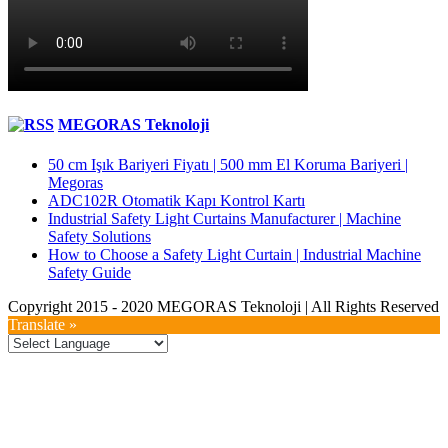
MEGORAS Teknoloji
50 cm Işık Bariyeri Fiyatı | 500 mm El Koruma Bariyeri |
Megoras
ADC102R Otomatik Kapı Kontrol Kartı
Industrial Safety Light Curtains Manufacturer | Machine
Safety Solutions
How to Choose a Safety Light Curtain | Industrial Machine
Safety Guide
Copyright 2015 - 2020 MEGORAS Teknoloji | All Rights Reserved
YouTube
Twitter
LinkedIn
Facebook
Toggle
Translate »
Sliding
Bar
Area
Go
to
Top