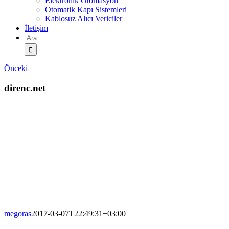
Elektronik Otomasyon
Otomatik Kapı Sistemleri
Kablosuz Alıcı Vericiler
İletişim
Ara:
Önceki
direnc.net
megoras
2017-03-07T22:49:31+03:00