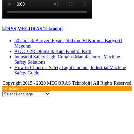
MEGORAS Teknoloji
50 cm Işık Bariyeri Fiyatı | 500 mm El Koruma Bariyeri |
Megoras
ADC102R Otomatik Kapı Kontrol Kartı
Industrial Safety Light Curtains Manufacturer | Machine
Safety Solutions
How to Choose a Safety Light Curtain | Industrial Machine
Safety Guide
Copyright 2015 - 2020 MEGORAS Teknoloji | All Rights Reserved
YouTube
Twitter
LinkedIn
Facebook
Toggle
Translate »
Sliding
Bar
Area
Go
to
Top