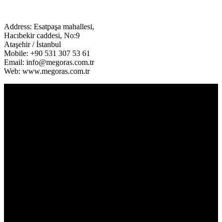
Facebook
Twitter
LinkedIn
Address: Esatpaşa mahallesi,
Hacıbekir caddesi, No:9
Ataşehir / İstanbul
Mobile: +90 531 307 53 61
Email: info@megoras.com.tr
Web: www.megoras.com.tr