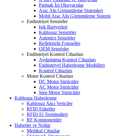
Parmak İzi Okuyucular
Araç Altı Görüntüleme Sistemleri
Mobil Araç Altı Görüntüleme Sistemi
Endüstriyel Sensörler
Işık Bariyerleri
Kablosuz Sensörler
Autonics Sensörler
Reflektörlü Fotoseller
OEM Sensörler
Endüstriyel Kontrol Cihazları
Aydınlatma Kontrol Cihazları
Endüstriyel Haberleşme Modülleri
Kontrol Cihazları
Motor Kontrol Cihazları
DC Motor Sürücüler
AC Motor Sürücüler
Step Motor Sürücüler
Kablosuz Haberleşme
Kablosuz Alıcı Vericiler
RFID Etiketler
RFID El Terminalleri
RF Komponentler
Haberler ve Notlar
Medikal Cihazlar