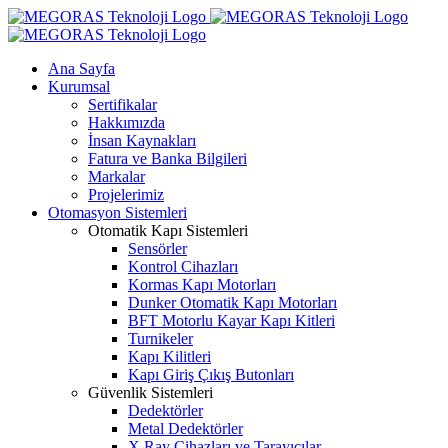
Skip
to
content
Ana Sayfa
Kurumsal
Sertifikalar
Hakkımızda
İnsan Kaynakları
Fatura ve Banka Bilgileri
Markalar
Projelerimiz
Otomasyon Sistemleri
Otomatik Kapı Sistemleri
Sensörler
Kontrol Cihazları
Kormas Kapı Motorları
Dunker Otomatik Kapı Motorları
BFT Motorlu Kayar Kapı Kitleri
Turnikeler
Kapı Kilitleri
Kapı Giriş Çıkış Butonları
Güvenlik Sistemleri
Dedektörler
Metal Dedektörler
X Ray Cihazları ve Tarayıcılar