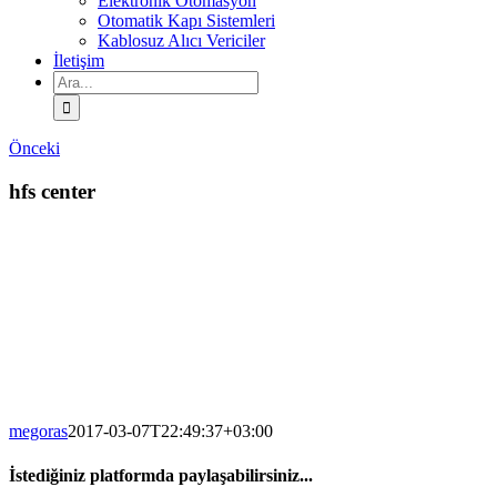
Elektronik Otomasyon
Otomatik Kapı Sistemleri
Kablosuz Alıcı Vericiler
İletişim
Ara:
Önceki
hfs center
megoras
2017-03-07T22:49:37+03:00
İstediğiniz platformda paylaşabilirsiniz...