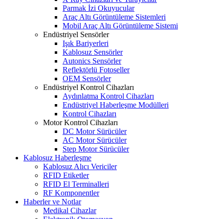
Parmak İzi Okuyucular
Araç Altı Görüntüleme Sistemleri
Mobil Araç Altı Görüntüleme Sistemi
Endüstriyel Sensörler
Işık Bariyerleri
Kablosuz Sensörler
Autonics Sensörler
Reflektörlü Fotoseller
OEM Sensörler
Endüstriyel Kontrol Cihazları
Aydınlatma Kontrol Cihazları
Endüstriyel Haberleşme Modülleri
Kontrol Cihazları
Motor Kontrol Cihazları
DC Motor Sürücüler
AC Motor Sürücüler
Step Motor Sürücüler
Kablosuz Haberleşme
Kablosuz Alıcı Vericiler
RFID Etiketler
RFID El Terminalleri
RF Komponentler
Haberler ve Notlar
Medikal Cihazlar