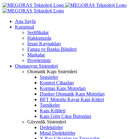
Skip
to
content
Ana Sayfa
Kurumsal
Sertifikalar
Hakkımızda
İnsan Kaynakları
Fatura ve Banka Bilgileri
Markalar
Projelerimiz
Otomasyon Sistemleri
Otomatik Kapı Sistemleri
Sensörler
Kontrol Cihazları
Kormas Kapı Motorları
Dunker Otomatik Kapı Motorları
BFT Motorlu Kayar Kapı Kitleri
Turnikeler
Kapı Kilitleri
Kapı Giriş Çıkış Butonları
Güvenlik Sistemleri
Dedektörler
Metal Dedektörler
X Ray Cihazları ve Tarayıcılar