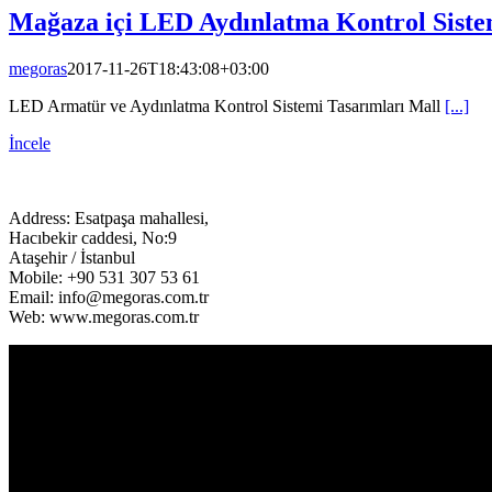
Mağaza içi LED Aydınlatma Kontrol Siste
megoras
2017-11-26T18:43:08+03:00
LED Armatür ve Aydınlatma Kontrol Sistemi Tasarımları Mall
[...]
İncele
Address: Esatpaşa mahallesi,
Hacıbekir caddesi, No:9
Ataşehir / İstanbul
Mobile: +90 531 307 53 61
Email: info@megoras.com.tr
Web: www.megoras.com.tr