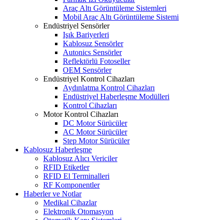
Araç Altı Görüntüleme Sistemleri
Mobil Araç Altı Görüntüleme Sistemi
Endüstriyel Sensörler
Işık Bariyerleri
Kablosuz Sensörler
Autonics Sensörler
Reflektörlü Fotoseller
OEM Sensörler
Endüstriyel Kontrol Cihazları
Aydınlatma Kontrol Cihazları
Endüstriyel Haberleşme Modülleri
Kontrol Cihazları
Motor Kontrol Cihazları
DC Motor Sürücüler
AC Motor Sürücüler
Step Motor Sürücüler
Kablosuz Haberleşme
Kablosuz Alıcı Vericiler
RFID Etiketler
RFID El Terminalleri
RF Komponentler
Haberler ve Notlar
Medikal Cihazlar
Elektronik Otomasyon