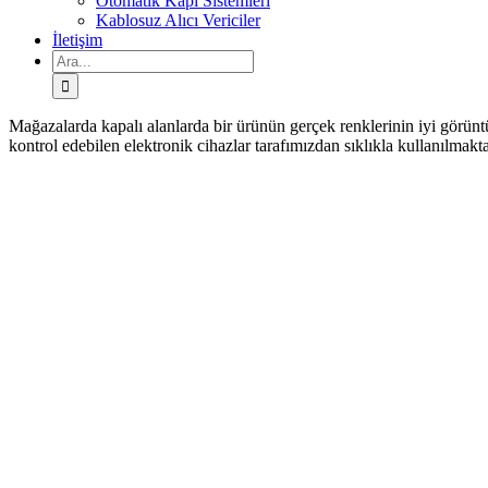
Otomatik Kapı Sistemleri
Kablosuz Alıcı Vericiler
İletişim
Ara:
Mağazalarda kapalı alanlarda bir ürünün gerçek renklerinin iyi görünt
kontrol edebilen elektronik cihazlar tarafımızdan sıklıkla kullanılmakt