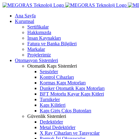
Skip
to
Ana Sayfa
content
Kurumsal
Sertifikalar
Hakkımızda
İnsan Kaynakları
Fatura ve Banka Bilgileri
Markalar
Projelerimiz
Otomasyon Sistemleri
Otomatik Kapı Sistemleri
Sensörler
Kontrol Cihazları
Kormas Kapı Motorları
Dunker Otomatik Kapı Motorları
BFT Motorlu Kayar Kapı Kitleri
Turnikeler
Kapı Kilitleri
Kapı Giriş Çıkış Butonları
Güvenlik Sistemleri
Dedektörler
Metal Dedektörler
X Ray Cihazları ve Tarayıcılar
Parmak İzi Okuyucular