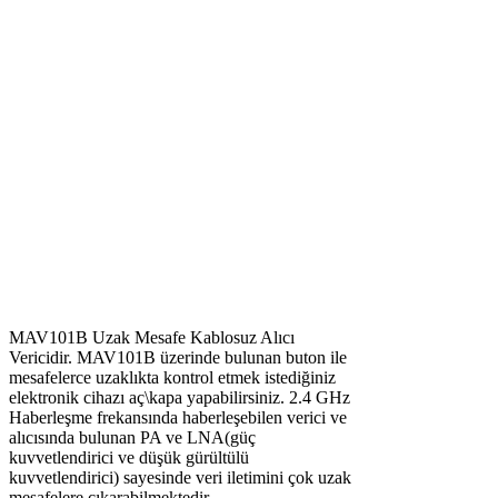
MAV101B Uzak Mesafe Kablosuz Alıcı
Vericidir. MAV101B üzerinde bulunan buton ile
mesafelerce uzaklıkta kontrol etmek istediğiniz
elektronik cihazı aç\kapa yapabilirsiniz. 2.4 GHz
Haberleşme frekansında haberleşebilen verici ve
alıcısında bulunan PA ve LNA(güç
kuvvetlendirici ve düşük gürültülü
kuvvetlendirici) sayesinde veri iletimini çok uzak
mesafelere çıkarabilmektedir.