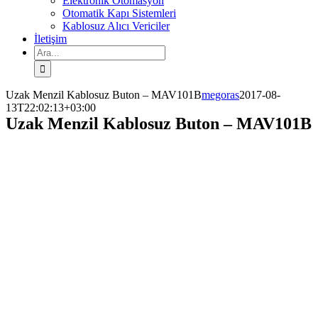
Elektronik Otomasyon
Otomatik Kapı Sistemleri
Kablosuz Alıcı Vericiler
İletişim
Ara:
Uzak Menzil Kablosuz Buton – MAV101B
megoras
2017-08-
13T22:02:13+03:00
Uzak Menzil Kablosuz Buton – MAV101B