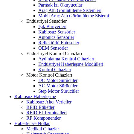
Parmak İzi Okuyucular
Araç Altı Görüntüleme Sistemleri
Mobil Araç Altı Görüntüleme Sistemi
Endüstriyel Sensörler
Işık Bariyerleri
Kablosuz Sensörler
Autonics Sensörler
Reflektörlü Fotoseller
OEM Sensörler
Endüstriyel Kontrol Cihazları
Aydınlatma Kontrol Cihazları
Endüstriyel Haberleşme Modülleri
Kontrol Cihazları
Motor Kontrol Cihazları
DC Motor Sürücüler
AC Motor Sürücüler
Step Motor Sürücüler
Kablosuz Haberleşme
Kablosuz Alıcı Vericiler
RFID Etiketler
RFID El Terminalleri
RF Komponentler
Haberler ve Notlar
Medikal Cihazlar