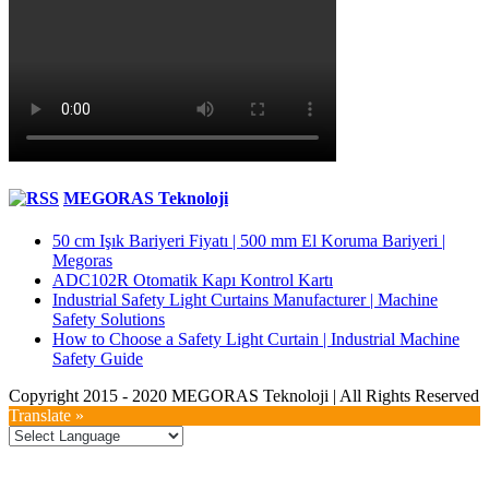
MEGORAS Teknoloji
50 cm Işık Bariyeri Fiyatı | 500 mm El Koruma Bariyeri |
Megoras
ADC102R Otomatik Kapı Kontrol Kartı
Industrial Safety Light Curtains Manufacturer | Machine
Safety Solutions
How to Choose a Safety Light Curtain | Industrial Machine
Safety Guide
Copyright 2015 - 2020 MEGORAS Teknoloji | All Rights Reserved
YouTube
Twitter
LinkedIn
Facebook
Toggle
Translate »
Sliding
Bar
Area
Go