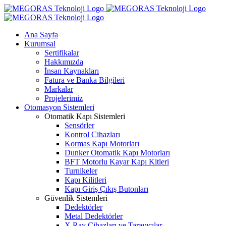
Skip
to
content
Ana Sayfa
Kurumsal
Sertifikalar
Hakkımızda
İnsan Kaynakları
Fatura ve Banka Bilgileri
Markalar
Projelerimiz
Otomasyon Sistemleri
Otomatik Kapı Sistemleri
Sensörler
Kontrol Cihazları
Kormas Kapı Motorları
Dunker Otomatik Kapı Motorları
BFT Motorlu Kayar Kapı Kitleri
Turnikeler
Kapı Kilitleri
Kapı Giriş Çıkış Butonları
Güvenlik Sistemleri
Dedektörler
Metal Dedektörler
X Ray Cihazları ve Tarayıcılar