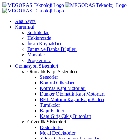
Skip
to
content
Ana Sayfa
Kurumsal
Sertifikalar
Hakkımızda
İnsan Kaynakları
Fatura ve Banka Bilgileri
Markalar
Projelerimiz
Otomasyon Sistemleri
Otomatik Kapı Sistemleri
Sensörler
Kontrol Cihazları
Kormas Kapı Motorları
Dunker Otomatik Kapı Motorları
BFT Motorlu Kayar Kapı Kitleri
Turnikeler
Kapı Kilitleri
Kapı Giriş Çıkış Butonları
Güvenlik Sistemleri
Dedektörler
Metal Dedektörler
X Ray Cihazları ve Tarayıcılar