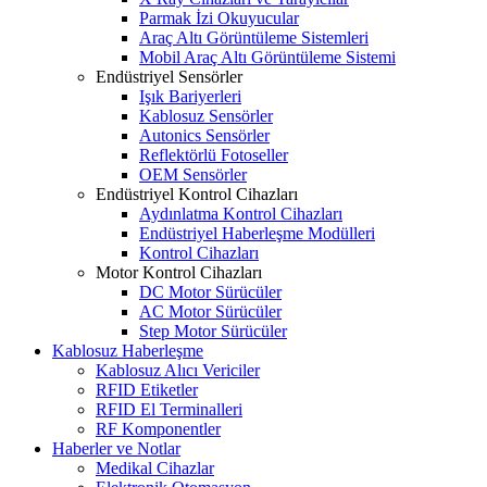
Parmak İzi Okuyucular
Araç Altı Görüntüleme Sistemleri
Mobil Araç Altı Görüntüleme Sistemi
Endüstriyel Sensörler
Işık Bariyerleri
Kablosuz Sensörler
Autonics Sensörler
Reflektörlü Fotoseller
OEM Sensörler
Endüstriyel Kontrol Cihazları
Aydınlatma Kontrol Cihazları
Endüstriyel Haberleşme Modülleri
Kontrol Cihazları
Motor Kontrol Cihazları
DC Motor Sürücüler
AC Motor Sürücüler
Step Motor Sürücüler
Kablosuz Haberleşme
Kablosuz Alıcı Vericiler
RFID Etiketler
RFID El Terminalleri
RF Komponentler
Haberler ve Notlar
Medikal Cihazlar