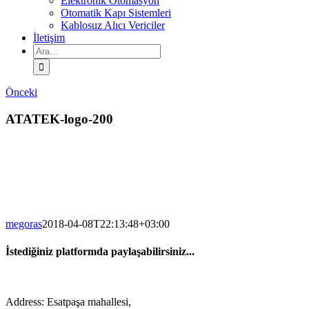
Elektronik Otomasyon
Otomatik Kapı Sistemleri
Kablosuz Alıcı Vericiler
İletişim
Ara:
Önceki
ATATEK-logo-200
megoras
2018-04-08T22:13:48+03:00
İstediğiniz platformda paylaşabilirsiniz...
Facebook
Twitter
LinkedIn
Address: Esatpaşa mahallesi,