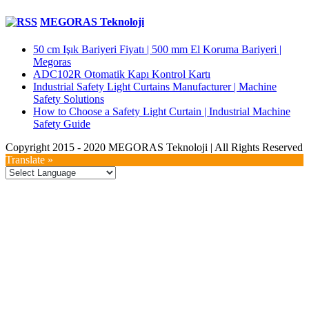
MEGORAS Teknoloji
50 cm Işık Bariyeri Fiyatı | 500 mm El Koruma Bariyeri |
Megoras
ADC102R Otomatik Kapı Kontrol Kartı
Industrial Safety Light Curtains Manufacturer | Machine
Safety Solutions
How to Choose a Safety Light Curtain | Industrial Machine
Safety Guide
Copyright 2015 - 2020 MEGORAS Teknoloji | All Rights Reserved
YouTube
Twitter
LinkedIn
Facebook
Toggle
Translate »
Sliding
Bar
Area
Go
to
Top