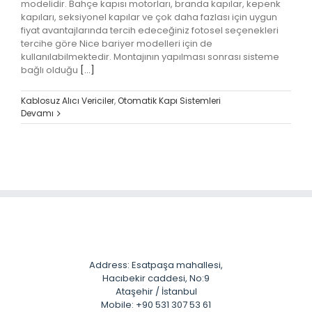
modelidir. Bahçe kapısı motorları, branda kapılar, kepenk
kapıları, seksiyonel kapılar ve çok daha fazlası için uygun
fiyat avantajlarında tercih edeceğiniz fotosel seçenekleri
tercihe göre Nice bariyer modelleri için de
kullanılabilmektedir. Montajının yapılması sonrası sisteme
bağlı olduğu
[...]
Kablosuz Alıcı Vericiler
,
Otomatik Kapı Sistemleri
Devamı
Address: Esatpaşa mahallesi,
Hacıbekir caddesi, No:9
Ataşehir / İstanbul
Mobile: +90 531 307 53 61