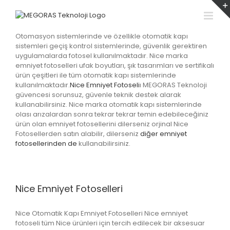
Skip
to
content
Otomasyon sistemlerinde ve özellikle otomatik kapı
sistemleri geçiş kontrol sistemlerinde, güvenlik gerektiren
uygulamalarda fotosel kullanılmaktadır. Nice marka
emniyet fotoselleri ufak boyutları, şık tasarımları ve sertifikalı
ürün çeşitleri ile tüm otomatik kapı sistemlerinde
kullanılmaktadır.
Nice Emniyet Fotoseli
ı MEGORAS Teknoloji
güvencesi sorunsuz, güvenle teknik destek alarak
kullanabilirsiniz. Nice marka otomatik kapı sistemlerinde
olası arızalardan sonra tekrar tekrar temin edebileceğiniz
ürün olan emniyet fotosellerini dilerseniz orjinal Nice
Fotosellerden satın alabilir, dilerseniz
diğer emniyet
fotosellerinden de
kullanabilirsiniz.
Nice Emniyet Fotoselleri
Nice Otomatik Kapı Emniyet Fotoselleri Nice emniyet
fotoseli tüm Nice ürünleri için tercih edilecek bir aksesuar