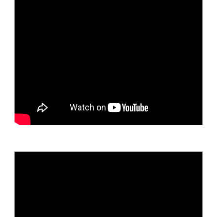
Video
oynatıcı