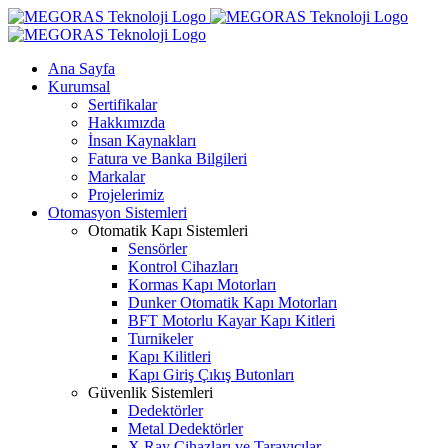
Skip
to
content
Ana Sayfa
Kurumsal
Sertifikalar
Hakkımızda
İnsan Kaynakları
Fatura ve Banka Bilgileri
Markalar
Projelerimiz
Otomasyon Sistemleri
Otomatik Kapı Sistemleri
Sensörler
Kontrol Cihazları
Kormas Kapı Motorları
Dunker Otomatik Kapı Motorları
BFT Motorlu Kayar Kapı Kitleri
Turnikeler
Kapı Kilitleri
Kapı Giriş Çıkış Butonları
Güvenlik Sistemleri
Dedektörler
Metal Dedektörler
X Ray Cihazları ve Tarayıcılar