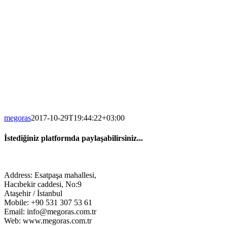
megoras
2017-10-29T19:44:22+03:00
İstediğiniz platformda paylaşabilirsiniz...
Facebook
Twitter
LinkedIn
Address: Esatpaşa mahallesi,
Hacıbekir caddesi, No:9
Ataşehir / İstanbul
Mobile: +90 531 307 53 61
Email: info@megoras.com.tr
Web: www.megoras.com.tr