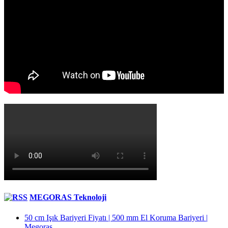
MEGORAS Teknoloji
50 cm Işık Bariyeri Fiyatı | 500 mm El Koruma Bariyeri |
Megoras