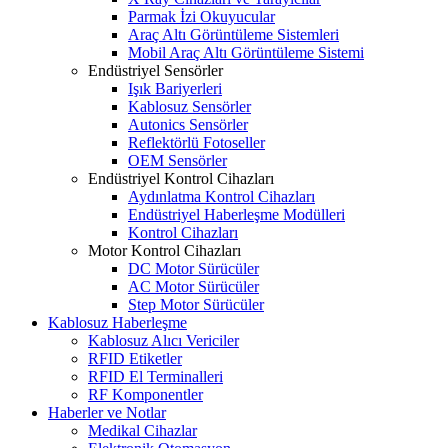
Parmak İzi Okuyucular
Araç Altı Görüntüleme Sistemleri
Mobil Araç Altı Görüntüleme Sistemi
Endüstriyel Sensörler
Işık Bariyerleri
Kablosuz Sensörler
Autonics Sensörler
Reflektörlü Fotoseller
OEM Sensörler
Endüstriyel Kontrol Cihazları
Aydınlatma Kontrol Cihazları
Endüstriyel Haberleşme Modülleri
Kontrol Cihazları
Motor Kontrol Cihazları
DC Motor Sürücüler
AC Motor Sürücüler
Step Motor Sürücüler
Kablosuz Haberleşme
Kablosuz Alıcı Vericiler
RFID Etiketler
RFID El Terminalleri
RF Komponentler
Haberler ve Notlar
Medikal Cihazlar