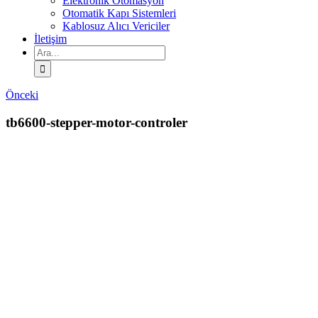
Elektronik Otomasyon
Otomatik Kapı Sistemleri
Kablosuz Alıcı Vericiler
İletişim
Ara:
Önceki
tb6600-stepper-motor-controler