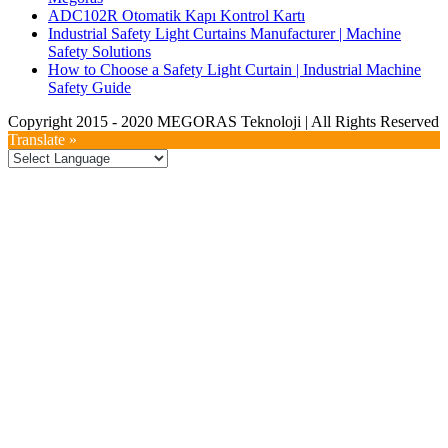
ADC102R Otomatik Kapı Kontrol Kartı
Industrial Safety Light Curtains Manufacturer | Machine
Safety Solutions
How to Choose a Safety Light Curtain | Industrial Machine
Safety Guide
Copyright 2015 - 2020 MEGORAS Teknoloji | All Rights Reserved
YouTube
Twitter
LinkedIn
Facebook
Toggle
Translate »
Sliding
Bar
Area
Go
to
Top