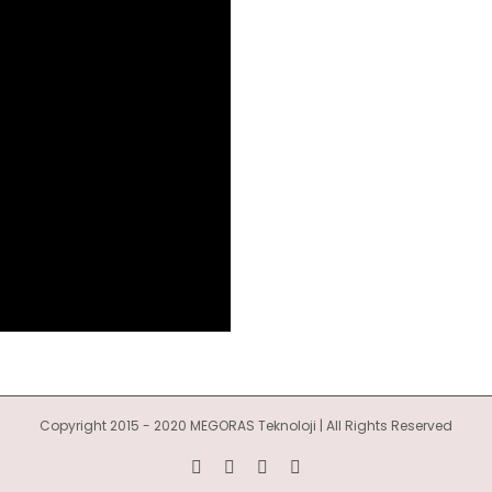
Copyright 2015 - 2020 MEGORAS Teknoloji | All Rights Reserved
YouTube
Twitter
LinkedIn
Facebook