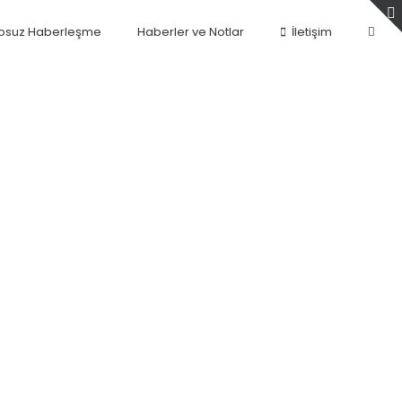
osuz Haberleşme
Haberler ve Notlar
İletişim
arda Boy Fotoseli
1 VE BF945 Güvenlik Işık Perdeleri ile kurulumu
ullanılarak otonom hale getirilen otomatik kapılar;
şlemlerinin gerçekleştiği veyahut muhafaza edilen
ına tercih edilir. Günlük yaşantıda ise garaj başta
 ve iç lokasyon alanlarında güvenlik prosedürleri
tadır.