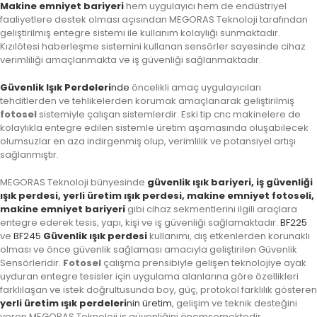
Makine emniyet bariyeri
hem uygulayıcı hem de endüstriyel
faaliyetlere destek olması açısından MEGORAS Teknoloji tarafından
geliştirilmiş entegre sistemi ile kullanım kolaylığı sunmaktadır.
Kızılötesi haberleşme sistemini kullanan sensörler sayesinde cihaz
verimliliği amaçlanmakta ve iş güvenliği sağlanmaktadır.
Güvenlik Işık Perdeleri
nde
öncelikli amaç uygulayıcıları
tehditlerden ve tehlikelerden korumak amaçlanarak geliştirilmiş
fotosel
sistemiyle çalışan sistemlerdir. Eski tip cnc makinelere de
kolaylıkla entegre edilen sistemle üretim aşamasında oluşabilecek
olumsuzlar en aza indirgenmiş olup, verimlilik ve potansiyel artışı
sağlanmıştır.
MEGORAS Teknoloji bünyesinde
güvenlik ışık bariyeri, iş güvenliği
ışık perdesi, yerli üretim ışık perdesi, makine emniyet fotoseli,
makine emniyet bariyeri
gibi cihaz sekmentlerini ilgili araçlara
entegre ederek tesis, yapı, kişi ve iş güvenliği sağlamaktadır.
BF225
ve
BF245
Güvenlik ışık perdesi
kullanımı, dış etkenlerden korunaklı
olması ve önce güvenlik sağlaması amacıyla geliştirilen Güvenlik
Sensörleridir.
Fotosel
çalışma prensibiyle gelişen teknolojiye ayak
uyduran entegre tesisler için uygulama alanlarına göre özellikleri
farklılaşan ve istek doğrultusunda boy, güç, protokol farklılık gösteren
yerli üretim ışık perdeleri
nin üretim
, gelişim ve teknik desteğini
veren MEGORAS Teknoloji iş güvenliğini önemsemektedir.