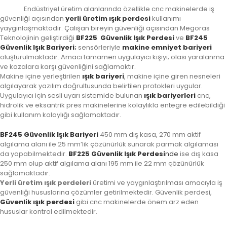
Endüstriyel üretim alanlarında özellikle cnc makinelerde iş
güvenliği açısından
yerli üretim ışık perdesi
kullanımı
yaygınlaşmaktadır. Çalışan bireyin güvenliği açısından Megoras
Teknolojinin geliştirdiği
BF225 Güvenlik Işık Perdesi
ve
BF245
Güvenlik Işık Bariyeri
;
sensörleriyle
makine emniyet bariyeri
oluşturulmaktadır. Amacı tamamen uygulayıcı kişiyi; olası yaralanma
ve kazalara karşı güvenliğini sağlamaktır.
Makine içine yerleştirilen
ışık bariyeri
, makine içine giren nesneleri
algılayarak yazılım doğrultusunda belirtilen protokleri uygular.
Uygulayıcı için sesli uyarı sistemide bulunan
ışık bariyerleri
cnc,
hidrolik ve eksantrik pres makinelerine kolaylıkla entegre edilebildiği
gibi kullanım kolaylığı sağlamaktadır.
BF245 Güvenlik Işık Bariyeri
450 mm dış kasa, 270 mm aktif
algılama alanı ile 25 mm’lik çözünürlük sunarak parmak algılaması
da yapabilmektedir.
BF225 Güvenlik Işık Perdesi
nde
ise dış kasa
250 mm olup aktif algılama alanı 195 mm ile 22 mm çözünürlük
sağlamaktadır.
Yerli üretim ışık perdeleri
üretimi ve yaygınlaştırılması amacıyla iş
güvenliği hususlarına çözümler getirilmektedir. Güvenlik perdesi,
Güvenlik ışık perdesi
gibi cnc makinelerde önem arz eden
hususlar kontrol edilmektedir.